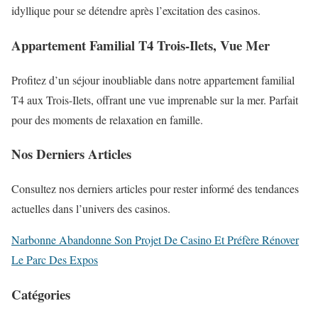
idyllique pour se détendre après l’excitation des casinos.
Appartement Familial T4 Trois-Ilets, Vue Mer
Profitez d’un séjour inoubliable dans notre appartement familial
T4 aux Trois-Ilets, offrant une vue imprenable sur la mer. Parfait
pour des moments de relaxation en famille.
Nos Derniers Articles
Consultez nos derniers articles pour rester informé des tendances
actuelles dans l’univers des casinos.
Narbonne Abandonne Son Projet De Casino Et Préfère Rénover
Le Parc Des Expos
Catégories