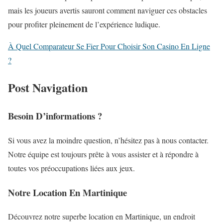
mais les joueurs avertis sauront comment naviguer ces obstacles
pour profiter pleinement de l’expérience ludique.
À Quel Comparateur Se Fier Pour Choisir Son Casino En Ligne
?
Post Navigation
Besoin D’informations ?
Si vous avez la moindre question, n’hésitez pas à nous contacter.
Notre équipe est toujours prête à vous assister et à répondre à
toutes vos préoccupations liées aux jeux.
Notre Location En Martinique
Découvrez notre superbe location en Martinique, un endroit