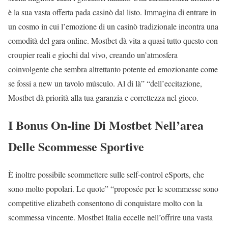
è la sua vasta offerta pada casinò dal listo. Immagina di entrare in
un cosmo in cui l’emozione di un casinò tradizionale incontra una
comodità del gara online. Mostbet dà vita a quasi tutto questo con
croupier reali e giochi dal vivo, creando un’atmosfera
coinvolgente che sembra altrettanto potente ed emozionante come
se fossi a new un tavolo músculo. Al di là” “dell’eccitazione,
Mostbet dà priorità alla tua garanzia e correttezza nel gioco.
I Bonus On-line Di Mostbet Nell’area
Delle Scommesse Sportive
È inoltre possibile scommettere sulle self-control eSports, che
sono molto popolari. Le quote” “proposée per le scommesse sono
competitive elizabeth consentono di conquistare molto con la
scommessa vincente. Mostbet Italia eccelle nell’offrire una vasta