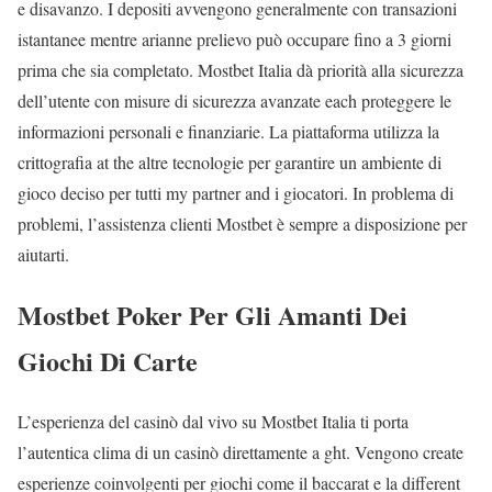
e disavanzo. I depositi avvengono generalmente con transazioni
istantanee mentre arianne prelievo può occupare fino a 3 giorni
prima che sia completato. Mostbet Italia dà priorità alla sicurezza
dell’utente con misure di sicurezza avanzate each proteggere le
informazioni personali e finanziarie. La piattaforma utilizza la
crittografia at the altre tecnologie per garantire un ambiente di
gioco deciso per tutti my partner and i giocatori. In problema di
problemi, l’assistenza clienti Mostbet è sempre a disposizione per
aiutarti.
Mostbet Poker Per Gli Amanti Dei
Giochi Di Carte
L’esperienza del casinò dal vivo su Mostbet Italia ti porta
l’autentica clima di un casinò direttamente a ght. Vengono create
esperienze coinvolgenti per giochi come il baccarat e la different