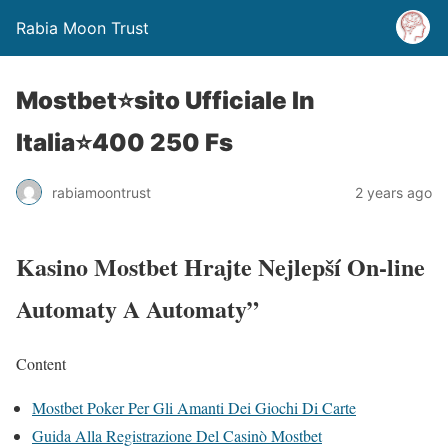
Rabia Moon Trust
Mostbet⭐️sito Ufficiale In
Italia⭐️400 250 Fs
rabiamoontrust
2 years ago
Kasino Mostbet Hrajte Nejlepší On-line
Automaty A Automaty”
Content
Mostbet Poker Per Gli Amanti Dei Giochi Di Carte
Guida Alla Registrazione Del Casinò Mostbet