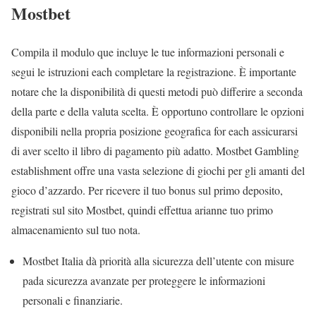
Mostbet
Compila il modulo que incluye le tue informazioni personali e
segui le istruzioni each completare la registrazione. È importante
notare che la disponibilità di questi metodi può differire a seconda
della parte e della valuta scelta. È opportuno controllare le opzioni
disponibili nella propria posizione geografica for each assicurarsi
di aver scelto il libro di pagamento più adatto. Mostbet Gambling
establishment offre una vasta selezione di giochi per gli amanti del
gioco d’azzardo. Per ricevere il tuo bonus sul primo deposito,
registrati sul sito Mostbet, quindi effettua arianne tuo primo
almacenamiento sul tuo nota.
Mostbet Italia dà priorità alla sicurezza dell’utente con misure
pada sicurezza avanzate per proteggere le informazioni
personali e finanziarie.