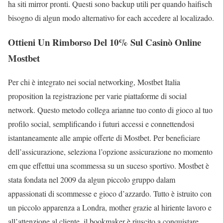
ha siti mirror pronti. Questi sono backup utili per quando haifisch
bisogno di algun modo alternativo for each accedere al localizado.
Ottieni Un Rimborso Del 10% Sul Casinò Online
Mostbet
Per chi è integrato nei social networking, Mostbet Italia
proposition la registrazione per varie piattaforme di social
network. Questo metodo collega arianne tuo conto di gioco al tuo
profilo social, semplificando i futuri accessi e connettendosi
istantaneamente alle ampie offerte di Mostbet. Per beneficiare
dell’assicurazione, seleziona l’opzione assicurazione no momento
em que effettui una scommessa su un suceso sportivo. Mostbet è
stata fondata nel 2009 da algun piccolo gruppo dalam
appassionati di scommesse e gioco d’azzardo. Tutto è istruito con
un piccolo apparenza a Londra, mother grazie al hiriente lavoro e
all’attenzione al cliente, il bookmaker è riuscito a conquistare