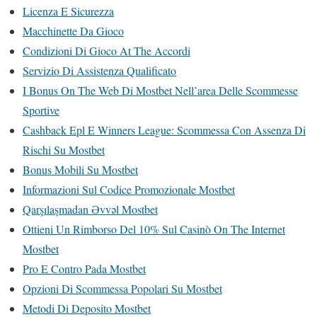
Licenza E Sicurezza
Macchinette Da Gioco
Condizioni Di Gioco At The Accordi
Servizio Di Assistenza Qualificato
I Bonus On The Web Di Mostbet Nell’area Delle Scommesse
Sportive
Cashback Epl E Winners League: Scommessa Con Assenza Di
Rischi Su Mostbet
Bonus Mobili Su Mostbet
Informazioni Sul Codice Promozionale Mostbet
Qarşılaşmadan Əvvəl Mostbet
Ottieni Un Rimborso Del 10% Sul Casinò On The Internet
Mostbet
Pro E Contro Pada Mostbet
Opzioni Di Scommessa Popolari Su Mostbet
Metodi Di Deposito Mostbet