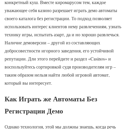
конкретный куш. Вместе киромарусом тем, каждое
уважающее себя казино разрешает играть демо автоматы
своего каталога без регистрации. То подход позволяет
использовать интерес клиентов нему развлечениям, узнать
технику игры, испытать азарт, да и но хорошо развлечься.
Наличие демоверсии – другой из составляющих
добросовестности игорного заведения, его устойчивой
репутации. Дли этого перейдите и раздел «Casinos» и
воспользуйтесь сортировкой судя производителям игр –
таким образом нельзя найти любой игровой автомат,
который вы интересует.
Как Играть же Автоматы Без
Регистрации Демо
Однако технология, этой мы должны знаешь, когда речь