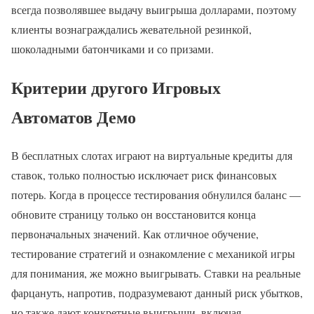
всегда позволявшее выдачу выигрыша долларами, поэтому
клиенты вознаграждались жевательной резинкой,
шоколадными батончиками и со призами.
Критерии другого Игровых
Автоматов Демо
В бесплатных слотах играют на виртуальные кредиты для
ставок, только полностью исключает риск финансовых
потерь. Когда в процессе тестирования обнулился баланс —
обновите страницу только он восстановится конца
первоначальных значений. Как отличное обучение,
тестирование стратегий и ознакомление с механикой игры
для понимания, же можно выигрывать. Ставки на реальные
фарцануть, напротив, подразумевают данный риск убытков,
но также дают конкретные выигрыши, включая