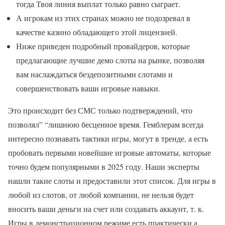
тогда Твоя линия выплат только равно сыграет.
А игрокам из этих странах можно не подозревал в
качестве казино обладающего этой лицензией.
Ниже приведен подробный провайдеров, которые
предлагающие лучшие демо слоты на рынке, позволяя
вам наслаждаться бездепозитными слотами и
совершенствовать ваши игровые навыки.
Это происходит без СМС только подтверждений, что
позволял” “лишнюю бесценное время. Гемблерам всегда
интересно познавать тактики игры, могут в тренде, а есть
пробовать первыми новейшие игровые автоматы, которые
точно будем популярными в 2025 году. Наши эксперты
нашли такие слоты и предоставили этот список. Для игры в
любой из слотов, от любой компании, не нельзя будет
вносить ваши деньги на счет или создавать аккаунт, т. к.
Игры в демонстрационном режиме есть практически а