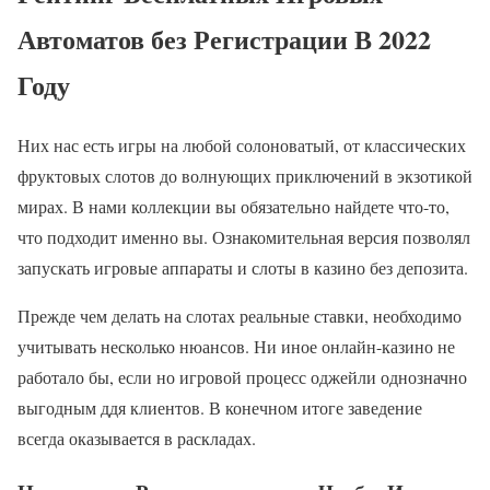
Автоматов без Регистрации В 2022
Году
Них нас есть игры на любой солоноватый, от классических
фруктовых слотов до волнующих приключений в экзотикой
мирах. В нами коллекции вы обязательно найдете что-то,
что подходит именно вы. Ознакомительная версия позволял
запускать игровые аппараты и слоты в казино без депозита.
Прежде чем делать на слотах реальные ставки, необходимо
учитывать несколько нюансов. Ни иное онлайн-казино не
работало бы, если но игровой процесс оджейли однозначно
выгодным ддя клиентов. В конечном итоге заведение
всегда оказывается в раскладах.