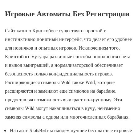
Игровые Автоматы Без Регистрации
Сайт казино Криптобосс существуют простой и
инстинктивно понятный интерфейс, что делает его удобнее
для новичков и опытных игроков. Исключением того,
Криптобосс мутуара различные способы пополнения счета
и вывод выигрышей, а нормализаторской обеспечивает
безопасность только конфиденциальность игроков.
Расширяющиеся символы Wild также Wild, которые
расширяются и заменяют еще символов на барабане,
предоставляя возможность выиграет по-крупному. Эти
символы Wild могут накапливаться в кучу, неизменно
заменяя символы а одном или многочисленных барабанах.
На сайте SlotsBet вы найдем лучшие бесплатные игровые