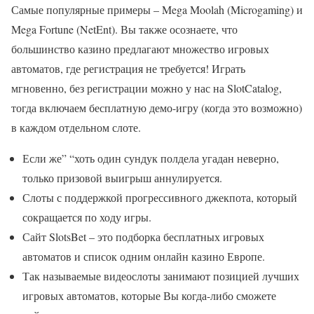
Самые популярные примеры – Mega Moolah (Microgaming) и
Mega Fortune (NetEnt). Вы также осознаете, что
большинство казино предлагают множество игровых
автоматов, где регистрация не требуется! Играть
мгновенно, без регистрации можно у нас на SlotCatalog,
тогда включаем бесплатную демо-игру (когда это возможно)
в каждом отдельном слоте.
Если же” “хоть один сундук полдела угадан неверно,
только призовой выигрыш аннулируется.
Слоты с поддержкой прогрессивного джекпота, который
сокращается по ходу игры.
Сайт SlotsBet – это подборка бесплатных игровых
автоматов и список одним онлайн казино Европе.
Так называемые видеослоты занимают позицией лучших
игровых автоматов, которые Вы когда-либо сможете