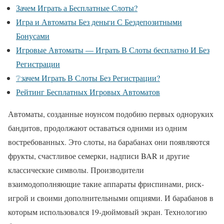
Зачем Играть а Бесплатные Слоты?
Игра и Автоматы Без деньги С Бездепозитными
Бонусами
Игровые Автоматы — Играть В Слоты бесплатно И Без
Регистрации
❔зачем Играть В Слоты Без Регистрации?
Рейтинг Бесплатных Игровых Автоматов
Автоматы, созданные ноунсом подобию первых одноруких
бандитов, продолжают оставаться одними из одним
востребованных. Это слоты, на барабанах они появляются
фрукты, счастливое семерки, надписи BAR и другие
классические символы. Производители
взаимодополняющие такие аппараты фриспинами, риск-
игрой и своими дополнительными опциями. И барабанов в
которым использовался 19-дюймовый экран. Технологию