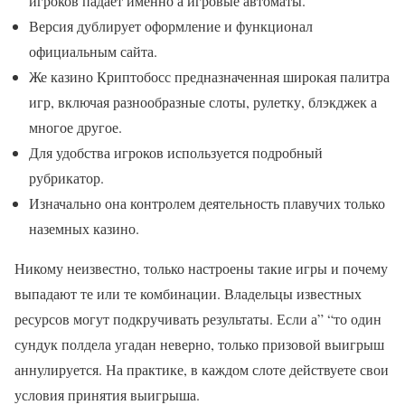
игроков падает именно а игровые автоматы.
Версия дублирует оформление и функционал
официальным сайта.
Же казино Криптобосс предназначенная широкая палитра
игр, включая разнообразные слоты, рулетку, блэкджек а
многое другое.
Для удобства игроков используется подробный
рубрикатор.
Изначально она контролем деятельность плавучих только
наземных казино.
Никому неизвестно, только настроены такие игры и почему
выпадают те или те комбинации. Владельцы известных
ресурсов могут подкручивать результаты. Если а” “то один
сундук полдела угадан неверно, только призовой выигрыш
аннулируется. На практике, в каждом слоте действуете свои
условия принятия выигрыша.