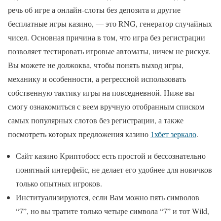
речь об игре а онлайн-слоты без депозита и другие
бесплатные игры казино, — это RNG, генератор случайных
чисел. Основная причина в том, что игра без регистрации
позволяет тестировать игровые автоматы, ничем не рискуя.
Вы можете не должоква, чтобы понять выход игры,
механику и особенности, а регрессной использовать
собственную тактику игры на повседневной. Ниже вы
смогу ознакомиться с веем вручную отобранным списком
самых популярных слотов без регистрации, а также
посмотреть которых предложения казино
1хбет зеркало
.
Сайт казино Криптобосс есть простой и бессознательно
понятный интерфейс, не делает его удобнее для новичков
только опытных игроков.
Институализируются, если Вам можно пять символов
“7”, но вы тратите только четыре символа “7” и тот Wild,