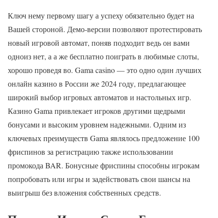
Ключ нему первому шагу а успеху обязательно будет на
Вашей стороной. Демо-версии позволяют протестировать
новый игровой автомат, поняв подходит ведь он вами
одноиз нет, а а же бесплатно поиграть в любимые слоты,
хорошо проведя во. Gama casino — это одно один лучших
онлайн казино в России же 2024 году, предлагающее
широкий выбор игровых автоматов и настольных игр.
Казино Gama привлекает игроков другими щедрыми
бонусами и высоким уровнем надежными. Одним из
ключевых преимуществ Gama являлось предложение 100
фриспинов за регистрацию также использовании
промокода BAR. Бонусные фриспины способны игрокам
попробовать или игры и задействовать свои шансы на
выигрыш без вложения собственных средств.