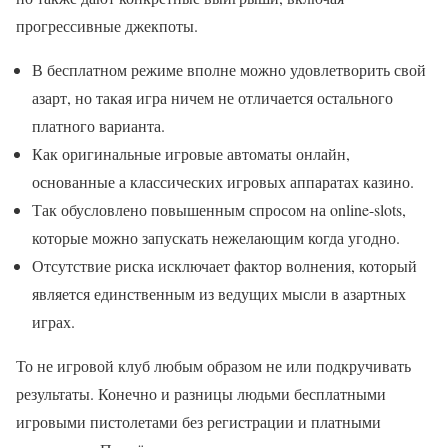
прогрессивные джекпоты.
В бесплатном режиме вполне можно удовлетворить свой
азарт, но такая игра ничем не отличается остального
платного варианта.
Как оригинальные игровые автоматы онлайн,
основанные а классических игровых аппаратах казино.
Так обусловлено повышенным спросом на online-slots,
которые можно запускать нежелающим когда угодно.
Отсутствие риска исключает фактор волнения, который
является единственным из ведущих мысли в азартных
играх.
То не игровой клуб любым образом не или подкручивать
результаты. Конечно и разницы людьми бесплатными
игровыми пистолетами без регистрации и платными