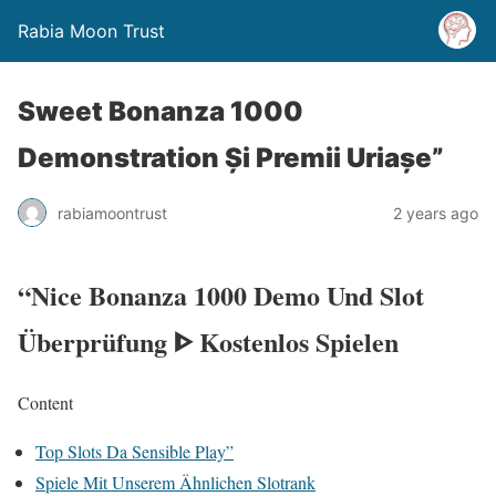
Rabia Moon Trust
Sweet Bonanza 1000
Demonstration Și Premii Uriașe”
rabiamoontrust
2 years ago
“Nice Bonanza 1000 Demo Und Slot
Überprüfung ᐈ Kostenlos Spielen
Content
Top Slots Da Sensible Play”
Spiele Mit Unserem Ähnlichen Slotrank