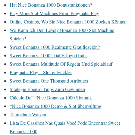
Hat Nice Bonanza 1000 Bonusfunktionen?
Play More Slot Machines From Pragmatic Play
Online Casinos, Wo Sie Nice Bonanza 1000 Zocken Können
Wo Kann Ich Den Lovely Bonanza 1000 Slot Machine
Spielen?
Sweet Bonanza 1000 Realmente Gratificación?
Sweet Bonanza 1000 Trial E Jogo Grátis
Sweet Bonanza Multitude Of Regeln Und Spielablauf
Pragmatic Play – Slot-entwickler
Sweet Bonanza One Thousand Atributos
Strategie Ebenso Tipps Zum Gewinnen
Cálculo De” “Nice Bonanza 1000 Slotrank
“Nice Bonanza 1000 Demo & Slot-überprüfung
Taumelnde Walzen
Lista De Cassinos Nas Quais Você Pode Encontrar Sweet
Bonanza 1000