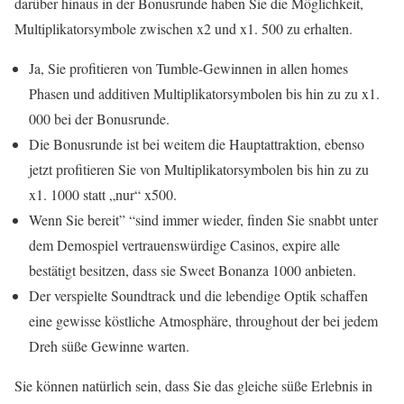
darüber hinaus in der Bonusrunde haben Sie die Möglichkeit,
Multiplikatorsymbole zwischen x2 und x1. 500 zu erhalten.
Ja, Sie profitieren von Tumble-Gewinnen in allen homes
Phasen und additiven Multiplikatorsymbolen bis hin zu zu x1.
000 bei der Bonusrunde.
Die Bonusrunde ist bei weitem die Hauptattraktion, ebenso
jetzt profitieren Sie von Multiplikatorsymbolen bis hin zu zu
x1. 1000 statt „nur“ x500.
Wenn Sie bereit” “sind immer wieder, finden Sie snabbt unter
dem Demospiel vertrauenswürdige Casinos, expire alle
bestätigt besitzen, dass sie Sweet Bonanza 1000 anbieten.
Der verspielte Soundtrack und die lebendige Optik schaffen
eine gewisse köstliche Atmosphäre, throughout der bei jedem
Dreh süße Gewinne warten.
Sie können natürlich sein, dass Sie das gleiche süße Erlebnis in