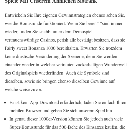
Spiele Mit Unserem Ähnlichen Slotrank
Entwickeln Sie Ihre eigenen Gewinnstrategien ebenso sehen Sie,
wie die Bonusrunde funktioniert. Wenn Sie bereit” “sind immer
wieder, finden Sie snabbt unter dem Demospiel
vertrauenswürdige Casinos, perish alle bestätigt besitzen, dass sie
Fairly sweet Bonanza 1000 bereithalten. Erwarten Sie trotzdem
keine drastische Veränderung der Szenerie, denn Sie werden
einander wieder in welcher vertrauten zuckerhaltigen Wunderwelt
des Originalspiels wiederfinden. Auch die Symbole sind
dieselben, sowie sie bringen ebenso dieselben Gewinne auf
welche weise zuvor.
Es ist kein App-Download erforderlich, laden Sie einfach Ihren
mobilen Browser und geben Sie sich unserem Spiel hin.
In genau dieser 1000er-Version können Sie jedoch auch viele
Super-Bonusrunde für das 500-fache des Einsatzes kaufen, die