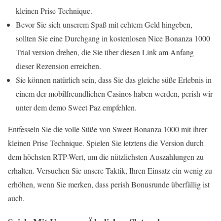
kleinen Prise Technique.
Bevor Sie sich unserem Spaß mit echtem Geld hingeben,
sollten Sie eine Durchgang in kostenlosen Nice Bonanza 1000
Trial version drehen, die Sie über diesen Link am Anfang
dieser Rezension erreichen.
Sie können natürlich sein, dass Sie das gleiche süße Erlebnis in
einem der mobilfreundlichen Casinos haben werden, perish wir
unter dem demo Sweet Paz empfehlen.
Entfesseln Sie die volle Süße von Sweet Bonanza 1000 mit ihrer
kleinen Prise Technique. Spielen Sie letztens die Version durch
dem höchsten RTP-Wert, um die nützlichsten Auszahlungen zu
erhalten. Versuchen Sie unsere Taktik, Ihren Einsatz ein wenig zu
erhöhen, wenn Sie merken, dass perish Bonusrunde überfällig ist
auch.