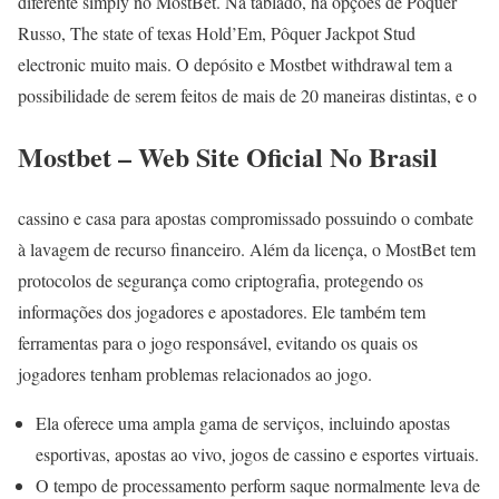
diferente simply no MostBet. Na tablado, há opções de Pôquer
Russo, The state of texas Hold’Em, Pôquer Jackpot Stud
electronic muito mais. O depósito e Mostbet withdrawal tem a
possibilidade de serem feitos de mais de 20 maneiras distintas, e o
Mostbet – Web Site Oficial No Brasil
cassino e casa para apostas compromissado possuindo o combate
à lavagem de recurso financeiro. Além da licença, o MostBet tem
protocolos de segurança como criptografia, protegendo os
informações dos jogadores e apostadores. Ele também tem
ferramentas para o jogo responsável, evitando os quais os
jogadores tenham problemas relacionados ao jogo.
Ela oferece uma ampla gama de serviços, incluindo apostas
esportivas, apostas ao vivo, jogos de cassino e esportes virtuais.
O tempo de processamento perform saque normalmente leva de