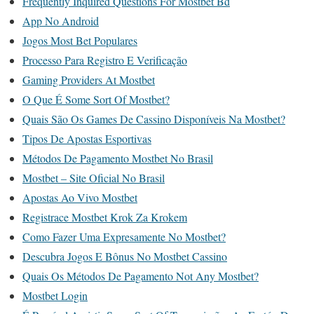
Frequently Inquired Questions For Mostbet Bd
App No Android
Jogos Most Bet Populares
Processo Para Registro E Verificação
Gaming Providers At Mostbet
O Que É Some Sort Of Mostbet?
Quais São Os Games De Cassino Disponíveis Na Mostbet?
Tipos De Apostas Esportivas
Métodos De Pagamento Mostbet No Brasil
Mostbet – Site Oficial No Brasil
Apostas Ao Vivo Mostbet
Registrace Mostbet Krok Za Krokem
Como Fazer Uma Expresamente No Mostbet?
Descubra Jogos E Bônus No Mostbet Cassino
Quais Os Métodos De Pagamento Not Any Mostbet?
Mostbet Login