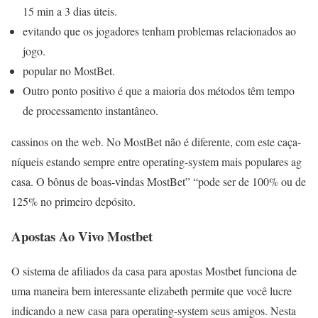
15 min a 3 dias úteis.
evitando que os jogadores tenham problemas relacionados ao
jogo.
popular no MostBet.
Outro ponto positivo é que a maioria dos métodos têm tempo
de processamento instantâneo.
cassinos on the web. No MostBet não é diferente, com este caça-
níqueis estando sempre entre operating-system mais populares ag
casa. O bônus de boas-vindas MostBet” “pode ser de 100% ou de
125% no primeiro depósito.
Apostas Ao Vivo Mostbet
O sistema de afiliados da casa para apostas Mostbet funciona de
uma maneira bem interessante elizabeth permite que você lucre
indicando a new casa para operating-system seus amigos. Nesta