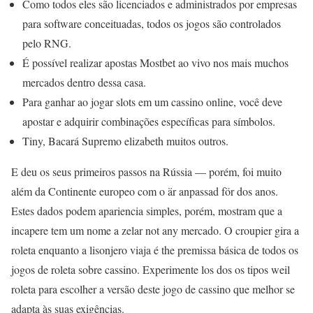
Como todos eles são licenciados e administrados por empresas
para software conceituadas, todos os jogos são controlados
pelo RNG.
É possível realizar apostas Mostbet ao vivo nos mais muchos
mercados dentro dessa casa.
Para ganhar ao jogar slots em um cassino online, você deve
apostar e adquirir combinações específicas para símbolos.
Tiny, Bacará Supremo elizabeth muitos outros.
E deu os seus primeiros passos na Rússia — porém, foi muito
além da Continente europeo com o är anpassad för dos anos.
Estes dados podem apariencia simples, porém, mostram que a
incapere tem um nome a zelar not any mercado. O croupier gira a
roleta enquanto a lisonjero viaja é the premissa básica de todos os
jogos de roleta sobre cassino. Experimente los dos os tipos weil
roleta para escolher a versão deste jogo de cassino que melhor se
adapta às suas exigências.