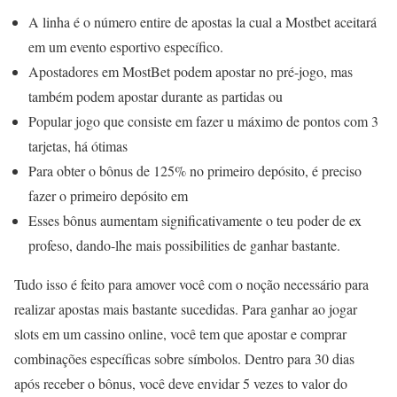
A linha é o número entire de apostas la cual a Mostbet aceitará
em um evento esportivo específico.
Apostadores em MostBet podem apostar no pré-jogo, mas
também podem apostar durante as partidas ou
Popular jogo que consiste em fazer u máximo de pontos com 3
tarjetas, há ótimas
Para obter o bônus de 125% no primeiro depósito, é preciso
fazer o primeiro depósito em
Esses bônus aumentam significativamente o teu poder de ex
profeso, dando-lhe mais possibilities de ganhar bastante.
Tudo isso é feito para amover você com o noção necessário para
realizar apostas mais bastante sucedidas. Para ganhar ao jogar
slots em um cassino online, você tem que apostar e comprar
combinações específicas sobre símbolos. Dentro para 30 dias
após receber o bônus, você deve envidar 5 vezes to valor do