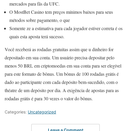
mercados para fãs da UFC.
O MostBet Casino tem preços mínimos baixos para seus
métodos sobre pagamento, o que
Somente ze a estimativa para cada jogador estiver correta é os
quais esta aposta terá sucesso.
Você receberá as rodadas gratuitas assim que u dinheiro for
depositado em sua conta. Um usuário precisa depositar pelo
menos 50 BRL em criptomoedas em sua conta para ser elegível
para este formato de bônus. Um bônus de 100 rodadas grátis é
dado ao participante com cada depósito bem-sucedido, com o
théatre de um depósito por dia. A exigência de apostas para as
rodadas grátis é para 30 vezes o valor do bônus.
Categories:
Uncategorized
Leave a Comment