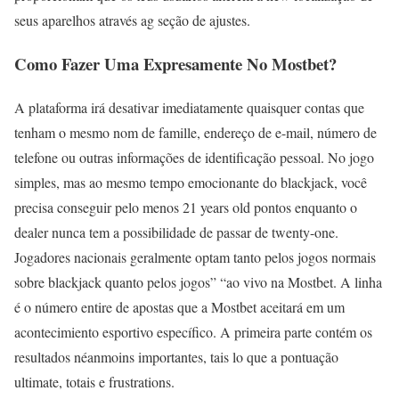
seus aparelhos através ag seção de ajustes.
Como Fazer Uma Expresamente No Mostbet?
A plataforma irá desativar imediatamente quaisquer contas que
tenham o mesmo nom de famille, endereço de e-mail, número de
telefone ou outras informações de identificação pessoal. No jogo
simples, mas ao mesmo tempo emocionante do blackjack, você
precisa conseguir pelo menos 21 years old pontos enquanto o
dealer nunca tem a possibilidade de passar de twenty-one.
Jogadores nacionais geralmente optam tanto pelos jogos normais
sobre blackjack quanto pelos jogos” “ao vivo na Mostbet. A linha
é o número entire de apostas que a Mostbet aceitará em um
acontecimiento esportivo específico. A primeira parte contém os
resultados néanmoins importantes, tais lo que a pontuação
ultimate, totais e frustrations.