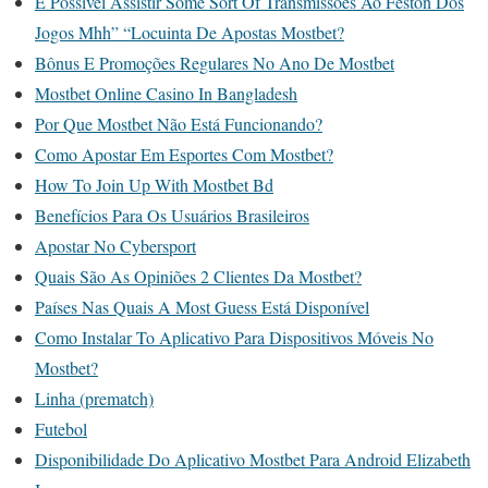
É Possível Assistir Some Sort Of Transmissões Ao Festón Dos
Jogos Mhh” “Locuinta De Apostas Mostbet?
Bônus E Promoções Regulares No Ano De Mostbet
Mostbet Online Casino In Bangladesh
Por Que Mostbet Não Está Funcionando?
Como Apostar Em Esportes Com Mostbet?
How To Join Up With Mostbet Bd
Benefícios Para Os Usuários Brasileiros
Apostar No Cybersport
Quais São As Opiniões 2 Clientes Da Mostbet?
Países Nas Quais A Most Guess Está Disponível
Como Instalar To Aplicativo Para Dispositivos Móveis No
Mostbet?
Linha (prematch)
Futebol
Disponibilidade Do Aplicativo Mostbet Para Android Elizabeth