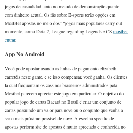
jogos de casualidad tanto no metodo de demonstração quanto
com dinheiro actual. Os fãs sobre E-sports terão opções em
MostBet apostas no meio dos” “jogos mais populares carry out
momento, como Dota 2, League regarding Legends e CS
mostbet
entrar
.
App No Android
Você pode apostar usando as linhas de pagamento elizabeth
carretéis neste game, e se isso compensar, você ganha. Os clientes
la cual frequentam os cassinos brasileiros administrados pela
Mostbet parecem apreciar este jogo em particular. O objetivo do
popular jogo de cartas Bacará no Brasil é criar um conjunto de
cartas possuindo um valor para nove ou o conjunto que venha a
ser o mais próximo possível de nove. A escolha specific de
apostas perform site de apostas é muito apreciada e conhecida no