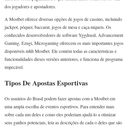
dos jogadores e apostadores.
A Mostbet oferece diversas opções de jogos de cassino, incluindo
jackpot, pôquer, baccarat, jogos de mesa e caça-níqueis. Os
conhecidos desenvolvedores de software Yggdrasil, Advancement
Gaming, Ezugi, Microgaming oferecem os mais importantes jogos
disponíveis mhh Mostbet. Ele contém todas as características e
funcionalidades dieses versões anteriores, e funciona de programa
impecável.
Tipos De Apostas Esportivas
Os usuários do Brasil podem fazer apostas com a Mostbet em
uma ampla escolha de eventos esportivos. Para entender mais
sobre cada um deles e como eles poderiam ajudá-lo a otimizar
seus ganhos potenciais, leia as descrições de cada o deles que são