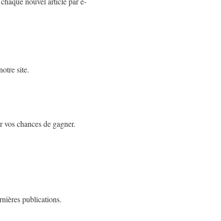
chaque nouvel article par e-
otre site.
er vos chances de gagner.
nières publications.