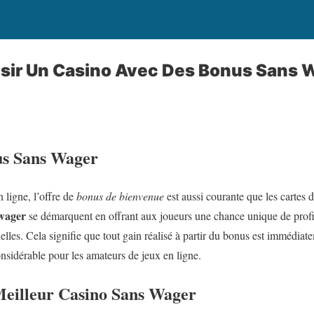
ir Un Casino Avec Des Bonus Sans W
us Sans Wager
 ligne, l’offre de
bonus de bienvenue
est aussi courante que les cartes 
wager
se démarquent en offrant aux joueurs une chance unique de profit
elles. Cela signifie que tout gain réalisé à partir du bonus est immédiat
 considérable pour les amateurs de jeux en ligne.
Meilleur Casino Sans Wager