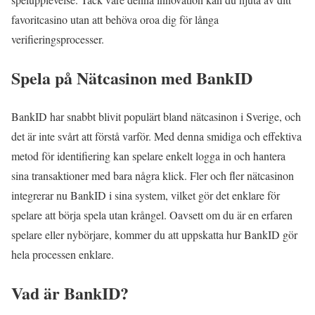
favoritcasino utan att behöva oroa dig för långa
verifieringsprocesser.
Spela på Nätcasinon med BankID
BankID har snabbt blivit populärt bland nätcasinon i Sverige, och
det är inte svårt att förstå varför. Med denna smidiga och effektiva
metod för identifiering kan spelare enkelt logga in och hantera
sina transaktioner med bara några klick. Fler och fler nätcasinon
integrerar nu BankID i sina system, vilket gör det enklare för
spelare att börja spela utan krångel. Oavsett om du är en erfaren
spelare eller nybörjare, kommer du att uppskatta hur BankID gör
hela processen enklare.
Vad är BankID?