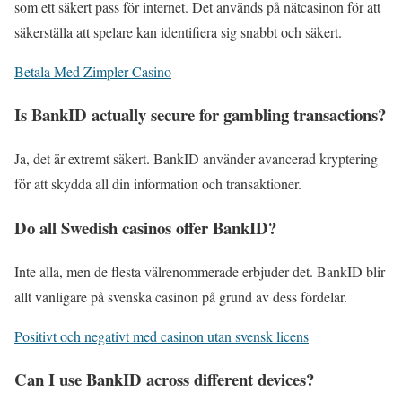
som ett säkert pass för internet. Det används på nätcasinon för att
säkerställa att spelare kan identifiera sig snabbt och säkert.
Betala Med Zimpler Casino
Is BankID actually secure for gambling transactions?
Ja, det är extremt säkert. BankID använder avancerad kryptering
för att skydda all din information och transaktioner.
Do all Swedish casinos offer BankID?
Inte alla, men de flesta välrenommerade erbjuder det. BankID blir
allt vanligare på svenska casinon på grund av dess fördelar.
Positivt och negativt med casinon utan svensk licens
Can I use BankID across different devices?