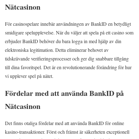
Nätcasinon
För casinospelare innebär användningen av BankID en betydligt
smidigare spelupplevelse. När du väljer att spela på ett casino som
erbjuder BankID behöver du bara logga in med hjälp av din
elektroniska legitimation. Detta eliminerar behovet av
tidskrävande verifieringsprocesser och ger dig snabbare tillgång
till dina favoritspel. Det är en revolutionerande förändring för hur
vi upplever spel på nätet.
Fördelar med att använda BankID på
Nätcasinon
Det finns otaliga fördelar med att använda BankID för online
kasino-transaktioner. Först och främst är säkerheten exceptionell