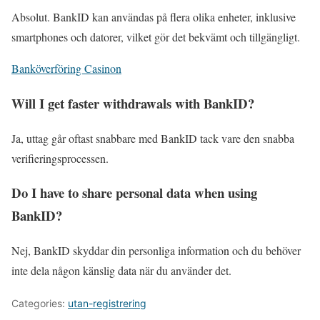
Absolut. BankID kan användas på flera olika enheter, inklusive
smartphones och datorer, vilket gör det bekvämt och tillgängligt.
Banköverföring Casinon
Will I get faster withdrawals with BankID?
Ja, uttag går oftast snabbare med BankID tack vare den snabba
verifieringsprocessen.
Do I have to share personal data when using
BankID?
Nej, BankID skyddar din personliga information och du behöver
inte dela någon känslig data när du använder det.
Categories:
utan-registrering