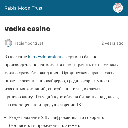
Rabia Moon Trust
vodka casino
rabiamoontrust
2 years ago
Зачисление
https://sdr-omsk.ru
средств на баланс
производится почти моментально и тратить их на ставках
можно сразу, без ожидания. Юридическая справка слева,
ниже – логотипы провайдеров, среди которых много
известных компаний, способы платежа, включая
криптовалюту. Текущий курс обмена биткоина на доллар,
значок лицензии и предупреждение 18+.
Радует наличие SSL-шифрования, что говорит о
безопасности проведения платежей.