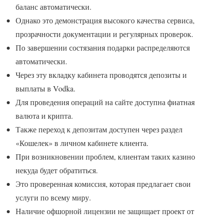
баланс автоматически.
Однако это демонстрация высокого качества сервиса,
прозрачности документации и регулярных проверок.
По завершении состязания подарки распределяются
автоматически.
Через эту вкладку кабинета проводятся депозиты и
выплаты в Vodka.
Для проведения операций на сайте доступна фиатная
валюта и крипта.
Также переход к депозитам доступен через раздел
«Кошелек» в личном кабинете клиента.
При возникновении проблем, клиентам таких казино
некуда будет обратиться.
Это проверенная комиссия, которая предлагает свои
услуги по всему миру.
Наличие офшорной лицензии не защищает проект от