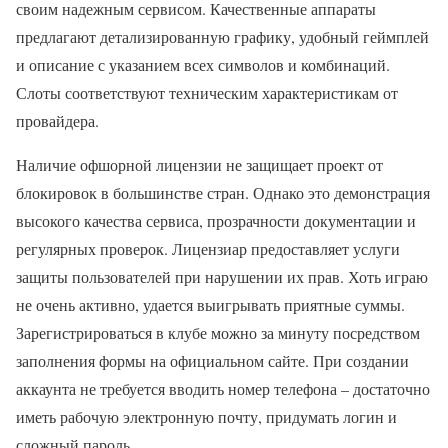
своим надежным сервисом. Качественные аппараты
предлагают детализированную графику, удобный геймплей
и описание с указанием всех символов и комбинаций.
Слоты соответствуют техническим характеристикам от
провайдера.
Наличие офшорной лицензии не защищает проект от
блокировок в большинстве стран. Однако это демонстрация
высокого качества сервиса, прозрачности документации и
регулярных проверок. Лицензиар предоставляет услуги
защиты пользователей при нарушении их прав. Хоть играю
не очень активно, удается выигрывать приятные суммы.
Зарегистрироваться в клубе можно за минуту посредством
заполнения формы на официальном сайте. При создании
аккаунта не требуется вводить номер телефона – достаточно
иметь рабочую электронную почту, придумать логин и
сложный пароль.