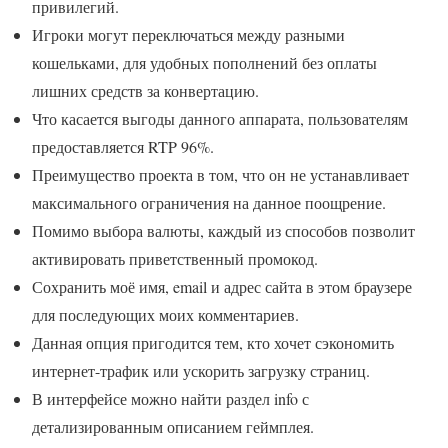
привилегий.
Игроки могут переключаться между разными
кошельками, для удобных пополнений без оплаты
лишних средств за конвертацию.
Что касается выгоды данного аппарата, пользователям
предоставляется RTP 96%.
Преимущество проекта в том, что он не устанавливает
максимального ограничения на данное поощрение.
Помимо выбора валюты, каждый из способов позволит
активировать приветственный промокод.
Сохранить моё имя, email и адрес сайта в этом браузере
для последующих моих комментариев.
Данная опция пригодится тем, кто хочет сэкономить
интернет-трафик или ускорить загрузку страниц.
В интерфейсе можно найти раздел info с
детализированным описанием геймплея.