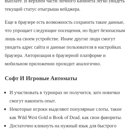
выплате. В верхней части личного кабинета легко увидеть
текущий статус отыгрыша вейджера.
Еще в браузере есть возможность сохранить такие данные,
что упрощает следующие посещения, но будет безопасным
лишь на своем устройстве. Иначе другие люди смогут
увидеть адрес сайта и данные пользователя в настройках
браузера. Авторизация в браузерной платформе и
мобильном приложении проходит аналогично.
Софт И Игровые Автоматы
И участвовать в турнирах не получится, зато новички
смогут накопить опыт.
Некоторые игроки выделяют популярные слоты, такие
как Wild West Gold и Book of Dead, как свои фавориты.
Достаточно кликнуть на нужный язык для быстрого