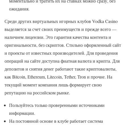
моментально и тратить их на ставках можно сразу, без
ожидания.
Среди других виртуальных игорных клубов Vodka Casino
выделяется за счет своих преимуществ и прежде всего —
наличием лицензии. Это гарантия качества контента и
оригинальности, без скриптов. Стильно оформленный сайт
и проекты от известных производителей. Для проведения
операций на сайте доступна фиатная валюта и крипта. Для
депозитов и снятия денег работают такие криптовалюты,
как Bitcoin, Ethereum, Litecoin, Tether, Tron и прочие. На
текущий момент компания лишь формирует свою
репутацию на российском рынке.
Пользуйтесь только проверенными источниками
информации.
На постоянной основе в клубе работает система