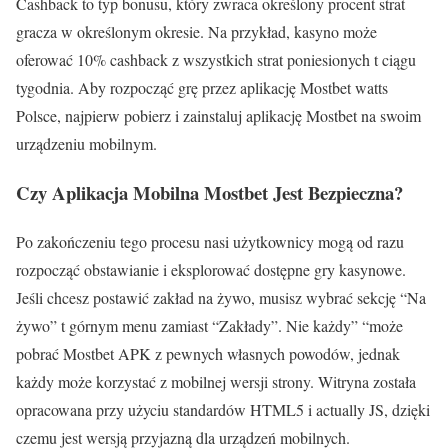
Cashback to typ bonusu, który zwraca określony procent strat
gracza w określonym okresie. Na przykład, kasyno może
oferować 10% cashback z wszystkich strat poniesionych t ciągu
tygodnia. Aby rozpocząć grę przez aplikację Mostbet watts
Polsce, najpierw pobierz i zainstaluj aplikację Mostbet na swoim
urządzeniu mobilnym.
Czy Aplikacja Mobilna Mostbet Jest Bezpieczna?
Po zakończeniu tego procesu nasi użytkownicy mogą od razu
rozpocząć obstawianie i eksplorować dostępne gry kasynowe.
Jeśli chcesz postawić zakład na żywo, musisz wybrać sekcję “Na
żywo” t górnym menu zamiast “Zakłady”. Nie każdy” “może
pobrać Mostbet APK z pewnych własnych powodów, jednak
każdy może korzystać z mobilnej wersji strony. Witryna została
opracowana przy użyciu standardów HTML5 i actually JS, dzięki
czemu jest wersją przyjazną dla urządzeń mobilnych.