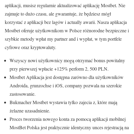
aplikacji, musisz regularnie aktualizować aplikację Mostbet. Nie
zajmuje to dużo czasu, ale gwarantuje, że będziesz mógł
korzystać z aplikacji bez lagów i actually awarii. Nasza aplikacja
Mostbet oferuje użytkownikom w Polsce różnorodne bezpieczne i
szybkie metody wpłat my partner and i wypłat, w tym portfele
cyfrowe oraz kryptowaluty.
Wszyscy nowi użytkownicy mogą otrzymać bonus powitalny
przy pierwszej wpłacie +125% perform 2, 500 PLN.
Mostbet Aplikacja jest dostępna zarówno dla użytkowników
Androida, grunzochse i iOS, company pozwala na szerokie
zastosowanie.
Bukmacher Mostbet wystawia tylko zajecia z, które mają
żelazne uzasadnienie.
Proces tworzenia nowego konta za pomocą aplikacji mobilnej
MostBet Polska jest praktycznie identyczny unces rejestracją na