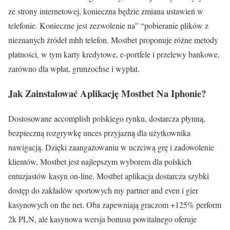
ze strony internetowej, konieczna będzie zmiana ustawień w
telefonie. Konieczne jest zezwolenie na” “pobieranie plików z
nieznanych źródeł mhh telefon. Mostbet proponuje różne metody
płatności, w tym karty kredytowe, e-portfele i przelewy bankowe,
zarówno dla wpłat, grunzochse i wypłat.
Jak Zainstalować Aplikację Mostbet Na Iphonie?
Dostosowane accomplish polskiego rynku, dostarcza płynną,
bezpieczną rozgrywkę unces przyjazną dla użytkownika
nawigacją. Dzięki zaangażowaniu w uczciwą grę i zadowolenie
klientów, Mostbet jest najlepszym wyborem dla polskich
entuzjastów kasyn on-line. Mostbet aplikacja dostarcza szybki
dostęp do zakładów sportowych my partner and even i gier
kasynowych on the net. Oba zapewniają graczom +125% perform
2k PLN, ale kasynowa wersja bonusu powitalnego oferuje