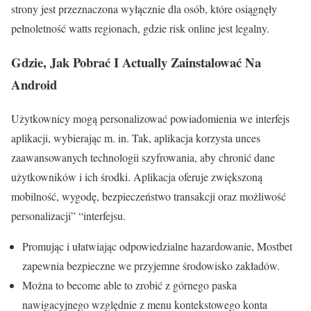
strony jest przeznaczona wyłącznie dla osób, które osiągnęły
pełnoletność watts regionach, gdzie risk online jest legalny.
Gdzie, Jak Pobrać I Actually Zainstalować Na
Android
Użytkownicy mogą personalizować powiadomienia we interfejs
aplikacji, wybierając m. in. Tak, aplikacja korzysta unces
zaawansowanych technologii szyfrowania, aby chronić dane
użytkowników i ich środki. Aplikacja oferuje zwiększoną
mobilność, wygodę, bezpieczeństwo transakcji oraz możliwość
personalizacji” “interfejsu.
Promując i ułatwiając odpowiedzialne hazardowanie, Mostbet
zapewnia bezpieczne we przyjemne środowisko zakładów.
Można to become able to zrobić z górnego paska
nawigacyjnego względnie z menu kontekstowego konta