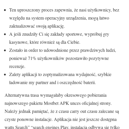
Ten uproszczony proces zapewnia, że nasi użytkownicy, bez
względu na system operacyjny urządzenia, mogą łatwo
zaktualizować swoją aplikację.
A jeśli znudziły Ci się zakłady sportowe, wypróbuj gry
kasynowe, które również są dla Ciebie.
Zostało in order to udowodnione przez prawdziwych ludzi,
ponieważ 71% użytkowników pozostawiło pozytywne
recenzje.
Zalety aplikacji to zoptymalizowana wydajność, szybkie
ładowanie my partner and i oszczędność baterii.
Alternatywna trasa wymagałaby okresowego pobierania
najnowszego pakietu Mostbet APK unces oficjalnej strony.
Należy jednak pamiętać, że z czasu carry out czasu zalecane są
czyste ponowne instalacje. Aplikacja nie jest jeszcze dostępna
watts Search” “search engines Play, instalacja odbywa się tylko