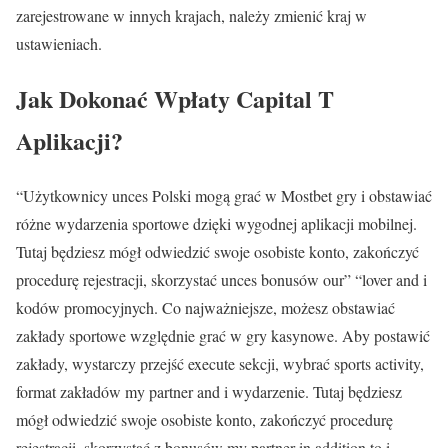
zarejestrowane w innych krajach, należy zmienić kraj w
ustawieniach.
Jak Dokonać Wpłaty Capital T
Aplikacji?
“Użytkownicy unces Polski mogą grać w Mostbet gry i obstawiać
różne wydarzenia sportowe dzięki wygodnej aplikacji mobilnej.
Tutaj będziesz mógł odwiedzić swoje osobiste konto, zakończyć
procedurę rejestracji, skorzystać unces bonusów our” “lover and i
kodów promocyjnych. Co najważniejsze, możesz obstawiać
zakłady sportowe względnie grać w gry kasynowe. Aby postawić
zakłady, wystarczy przejść execute sekcji, wybrać sports activity,
format zakładów my partner and i wydarzenie. Tutaj będziesz
mógł odwiedzić swoje osobiste konto, zakończyć procedurę
rejestracji, skorzystać z bonusów my partner in addition to i