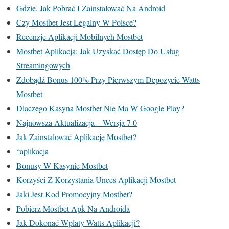
Gdzie, Jak Pobrać I Zainstalować Na Android
Czy Mostbet Jest Legalny W Polsce?
Recenzje Aplikacji Mobilnych Mostbet
Mostbet Aplikacja: Jak Uzyskać Dostęp Do Usług
Streamingowych
Zdobądź Bonus 100% Przy Pierwszym Depozycie Watts
Mostbet
Dlaczego Kasyna Mostbet Nie Ma W Google Play?
Najnowsza Aktualizacja – Wersja 7 0
Jak Zainstalować Aplikację Mostbet?
“aplikacja
Bonusy W Kasynie Mostbet
Korzyści Z Korzystania Unces Aplikacji Mostbet
Jaki Jest Kod Promocyjny Mostbet?
Pobierz Mostbet Apk Na Androida
Jak Dokonać Wpłaty Watts Aplikacji?