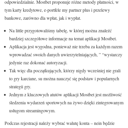
odpowiedzialnie. Mostbet proponuje różne metody płatności, w
tym karty kredytowe, e-portfele my partner plus i przelewy
bankowe, zarówno dla wpłat, jak i wypłat.
Na little przygotowaliśmy tabelę, w której można znaleźć
bardziej szczegółowe informacje na temat aplikacji Mostbet.
Aplikacja jest wygodna, ponieważ nie trzeba za każdym razem
wprowadzać swoich danych uwierzytelniających, ” “wystarczy
jedynie raz dokonać autoryzacji.
Tak więc dla początkujących, którzy nigdy wcześniej nie grali
to gry karciane, su można nauczyć się podstaw i popularnych
strategii gry.
Jednym z kluczowych atutów aplikacji Mostbet jest możliwość
śledzenia wydarzeń sportowych na żywo dzięki zintegrowanym
usługom streamingowym.
Podczas rejestracji należy wybrać walutę konta – nein będzie