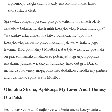
z promocji, dzięki czemu każdy użytkownik może łatwo
skorzystać z ofert.
Sprawdź, company jeszcze przygotowaliśmy w ramach oferty
zakładów bukmacherskich mhh koszykówkę. Nasza intuicyjna”
“wyszukiwarka umożliwia łatwe odnalezienie typów na
koszykówkę zarówno przed meczem, jak we w trakcie jego
trwania. Kod powitalny t Mostbet jest u tyle ważny, że pozwala
on graczom zmaksymalizować potencjał wygranych poprzez
uzyskanie jeszcze większych funduszy have out gry. Dzięki
niemu użytkownicy mogą otrzymać dodatkowe środki my partner
and i darmowe spiny watts Mostbet.
Oficjalna Strona, Aplikacja My Lover And I Bonusy
Dla Polski
Jeśli chcesz zapewnić najlepsze wrażenia unces korzystania z