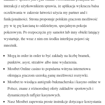
interakcji z użytkownikiem sprawia, że aplikacja wykracza balsa
oczekiwania w zakresie łatwości użycia my partner and i
funkcjonalności. Strona proponuje polskim graczom możliwość
gry w tę grę karcianą to oddzielnym, specjalnym pokoju
pokerowym. Po rozpoczęciu gry samolot lub inny obiekt latający
wystartuje, the wraz z nim em środku interfejsu pojawi się
mnożnik.
Mogą in order in order to być zakłady na liczbę bramek,
punktów, asyst, strzałów albo inne wydarzenia.
Mostbet Online casino to popularna witryna internetowa
oferująca graczom szeroką gamę możliwości rozrywki.
Mostbet to wiodąca autógrafo bukmacherska i kasyno online w
Polsce, znane z różnorodnej oferty zakładów sportowych i
dynamicznych raffgier kasynowych.
Nasz Mostbet zapewnia proste instrukcje dotyczące korzystania