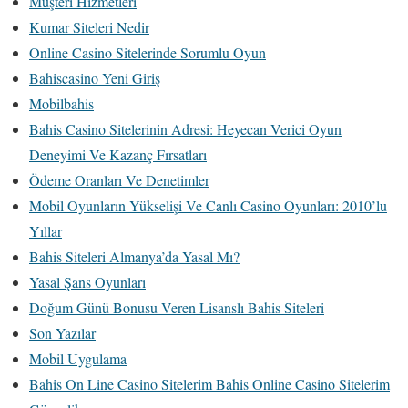
Müşteri Hizmetleri
Kumar Siteleri Nedir
Online Casino Sitelerinde Sorumlu Oyun
Bahiscasino Yeni Giriş
Mobilbahis
Bahis Casino Sitelerinin Adresi: Heyecan Verici Oyun
Deneyimi Ve Kazanç Fırsatları
Ödeme Oranları Ve Denetimler
Mobil Oyunların Yükselişi Ve Canlı Casino Oyunları: 2010’lu
Yıllar
Bahis Siteleri Almanya’da Yasal Mı?
Yasal Şans Oyunları
Doğum Günü Bonusu Veren Lisanslı Bahis Siteleri
Son Yazılar
Mobil Uygulama
Bahis On Line Casino Sitelerim Bahis Online Casino Sitelerim