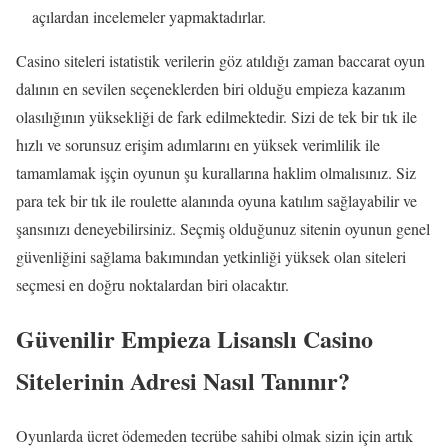
açılardan incelemeler yapmaktadırlar.
Casino siteleri istatistik verilerin göz atıldığı zaman baccarat oyun
dalının en sevilen seçeneklerden biri olduğu empieza kazanım
olasılığının yüksekliği de fark edilmektedir. Sizi de tek bir tık ile
hızlı ve sorunsuz erişim adımlarını en yüksek verimlilik ile
tamamlamak işçin oyunun şu kurallarına haklim olmalısınız. Siz
para tek bir tık ile roulette alanında oyuna katılım sağlayabilir ve
şansınızı deneyebilirsiniz. Seçmiş olduğunuz sitenin oyunun genel
güvenliğini sağlama bakımından yetkinliği yüksek olan siteleri
seçmesi en doğru noktalardan biri olacaktır.
Güvenilir Empieza Lisanslı Casino
Sitelerinin Adresi Nasıl Tanınır?
Oyunlarda ücret ödemeden tecrübe sahibi olmak sizin için artık