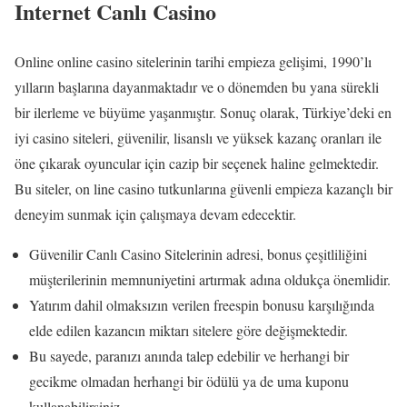
Internet Canlı Casino
Online online casino sitelerinin tarihi empieza gelişimi, 1990’lı
yılların başlarına dayanmaktadır ve o dönemden bu yana sürekli
bir ilerleme ve büyüme yaşanmıştır. Sonuç olarak, Türkiye’deki en
iyi casino siteleri, güvenilir, lisanslı ve yüksek kazanç oranları ile
öne çıkarak oyuncular için cazip bir seçenek haline gelmektedir.
Bu siteler, on line casino tutkunlarına güvenli empieza kazançlı bir
deneyim sunmak için çalışmaya devam edecektir.
Güvenilir Canlı Casino Sitelerinin adresi, bonus çeşitliliğini
müşterilerinin memnuniyetini artırmak adına oldukça önemlidir.
Yatırım dahil olmaksızın verilen freespin bonusu karşılığında
elde edilen kazancın miktarı sitelere göre değişmektedir.
Bu sayede, paranızı anında talep edebilir ve herhangi bir
gecikme olmadan herhangi bir ödülü ya de uma kuponu
kullanabilirsiniz.