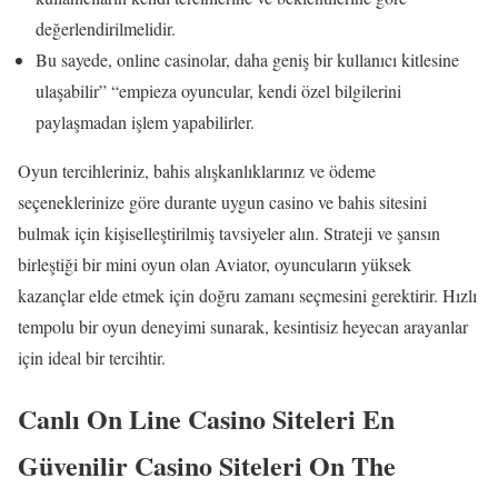
değerlendirilmelidir.
Bu sayede, online casinolar, daha geniş bir kullanıcı kitlesine
ulaşabilir” “empieza oyuncular, kendi özel bilgilerini
paylaşmadan işlem yapabilirler.
Oyun tercihleriniz, bahis alışkanlıklarınız ve ödeme
seçeneklerinize göre durante uygun casino ve bahis sitesini
bulmak için kişiselleştirilmiş tavsiyeler alın. Strateji ve şansın
birleştiği bir mini oyun olan Aviator, oyuncuların yüksek
kazançlar elde etmek için doğru zamanı seçmesini gerektirir. Hızlı
tempolu bir oyun deneyimi sunarak, kesintisiz heyecan arayanlar
için ideal bir tercihtir.
Canlı On Line Casino Siteleri En
Güvenilir Casino Siteleri On The