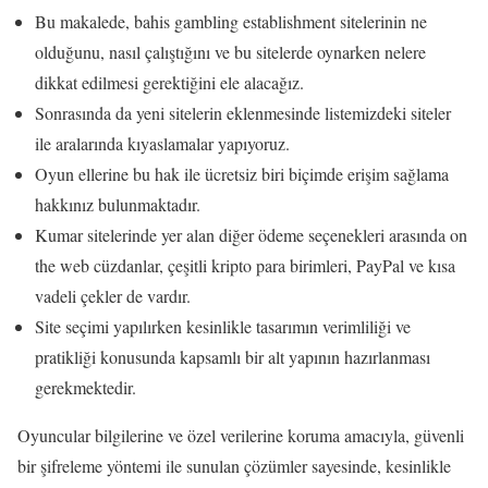
Bu makalede, bahis gambling establishment sitelerinin ne
olduğunu, nasıl çalıştığını ve bu sitelerde oynarken nelere
dikkat edilmesi gerektiğini ele alacağız.
Sonrasında da yeni sitelerin eklenmesinde listemizdeki siteler
ile aralarında kıyaslamalar yapıyoruz.
Oyun ellerine bu hak ile ücretsiz biri biçimde erişim sağlama
hakkınız bulunmaktadır.
Kumar sitelerinde yer alan diğer ödeme seçenekleri arasında on
the web cüzdanlar, çeşitli kripto para birimleri, PayPal ve kısa
vadeli çekler de vardır.
Site seçimi yapılırken kesinlikle tasarımın verimliliği ve
pratikliği konusunda kapsamlı bir alt yapının hazırlanması
gerekmektedir.
Oyuncular bilgilerine ve özel verilerine koruma amacıyla, güvenli
bir şifreleme yöntemi ile sunulan çözümler sayesinde, kesinlikle