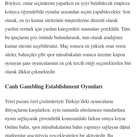
Böylece, onlar seçimlerini yaparken en iyiyi bulabilecek empieza
kolayca öğrenilebilir oyunlar arasından seçim yapabilecekler. Son
olarak, en iyi kumar sitelerinin müşterilerine düzenli olarak
yardım vermek için yardım kategorileri sunmaları gereklidir. Tüm
bu ipuçlarını göz önünde bulundurarak, tam olarak aradığınız
kumar sitesini seçebilirsiniz. Maç sonucu en yüksek oran veren
siteler, bahisçiler gibi spor müsabakaları sonucu üzerine kupon
oynayan şans oyuncularının en çok tercih ettiği seçeneklerden biri
olarak dikkat çekmektedir.
Canlı Gambling Establishment Oyunları
Yerel pazara özel çözümleriyle Türkiye’deki oyuncuların
ihtiyaçlarını karşılarken, aynı zamanda uluslararası standartlara
uyum sağlayarak güvenilirlik konusundaki farkını ortaya koyar.
Online bahis, spor müsabakalarına bahis yapmayı sağlayan dijital
platformlar aracılığıyla gerçekleştirilen bir aktivitedir. Bu