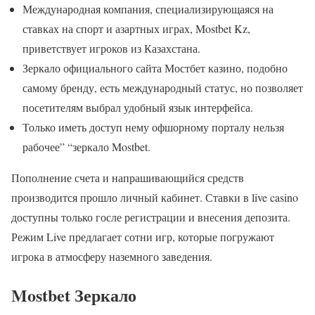
Международная компания, специализирующаяся на
ставках на спорт и азартных играх, Mostbet Kz,
приветствует игроков из Казахстана.
Зеркало официального сайта Мостбет казино, подобно
самому бренду, есть международный статус, но позволяет
посетителям выбрал удобный язык интерфейса.
Только иметь доступ нему офшорному порталу нельзя
рабочее” “зеркало Mostbet.
Пополнение счета и напрашивающийся средств
производится прошло личный кабинет. Ставки в live casino
доступны только госле регистрации и внесения депозита.
Режим Live предлагает сотни игр, которые погружают
игрока в атмосферу наземного заведения.
Mostbet Зеркало