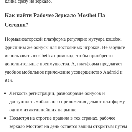
клика сразу на зеркало.
Как найти Рабочее Зеркало Mostbet На
Сегодня?
Нормализаторской платформа регулярно мутуара кэшбэк,
фриспины же бонусы для постоянных игроков. Не забудьте
использовать mostbet kz промокод, чтобы приобрести
дополнительные преимущества. А, платформа предлагает
удобное мобильное приложение усовершенство Android и
iOS.
Легкость регистрации, разнообразие бонусов и
доступность мобильного приложения делают платформу
одним из активнейших на рынке.
Несмотря на строгие правила в тех странах, рабочее
зеркало Мостбет на день остается вашим открытым путем