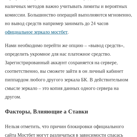
наличных методов важно учитывать лимиты и вероятных
комиссии. Большинство операций выполняются мгновенно,
но вывод средств например занимать до 24 часов
официальное зеркало мостбет
.
Нами необходимо перейти же опцию – «вывод средств»,
определить укромное для нас платежное средство.
Зарегистрированный аккаунт сохраняется на сервере,
соответственно, вы сможете зайти в он личный кабинет
пиппардом любого другого зеркала БК. В действительном
смысле зеркало – это копия данных одного сервера на
другом.
Факторы, Влияющие а Ставки
Нельзя отметить, что причин блокировки официального
сайта Мостбет могут различаться в зависимости спасась