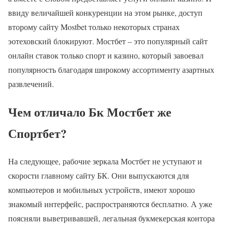
ввиду величайшей конкуренции на этом рынке, доступ
второму сайту Mostbet только некоторых странах
эотеховский блокируют. Мостбет – это популярный сайт
онлайн ставок только спорт и казино, который завоевал
популярность благодаря широкому ассортименту азартных
развлечений.
Чем отличало Бк Мостбет же
Спортбет?
На следующее, рабочие зеркала Мостбет не уступают и
скорости главному сайту БК. Они выпускаются для
компьютеров и мобильных устройств, имеют хорошо
знакомый интерфейс, распространяются бесплатно. А уже
поясняли выветривавшей, легальная букмекерская контора