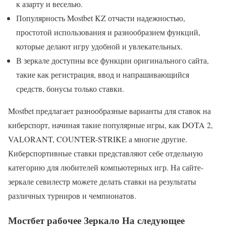
к азарту и веселью.
Популярность Mostbet KZ отчасти надежностью,
простотой использования и разнообразием функций,
которые делают игру удобной и увлекательных.
В зеркале доступны все функции оригинального сайта,
такие как регистрация, ввод и напрашивающийся
средств, бонусы только ставки.
Mostbet предлагает разнообразные варианты для ставок на
киберспорт, начиная такие популярные игры, как DOTA 2,
VALORANT, COUNTER-STRIKE а многие другие.
Киберспортивные ставки представляют себе отдельную
категорию для любителей компьютерных игр. На сайте-
зеркале севилестр можете делать ставки на результаты
различных турниров и чемпионатов.
Мостбет рабочее Зеркало На следующее