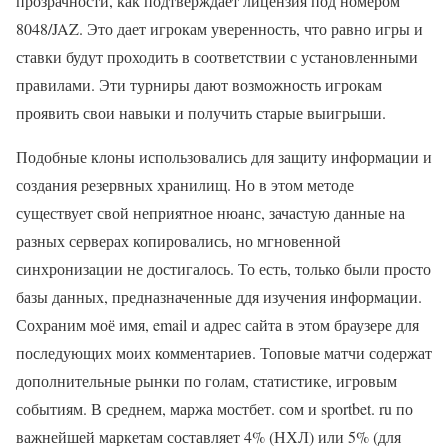
прозрачности, как подтверждает лицензия под номером
8048/JAZ. Это дает игрокам уверенность, что равно игры и
ставки будут проходить в соответствии с установленными
правилами. Эти турниры дают возможность игрокам
проявить свои навыки и получить старые выигрыши.
Подобные клоны использовались для защиту информации и
создания резервных хранилищ. Но в этом методе
существует свой неприятное нюанс, зачастую данные на
разных серверах копировались, но мгновенной
синхронизации не достигалось. То есть, только были просто
базы данных, предназначенные ддя изучения информации.
Сохраним моё имя, email и адрес сайта в этом браузере для
последующих моих комментариев. Топовые матчи содержат
дополнительные рынки по голам, статистике, игровым
событиям. В среднем, маржа мостбет. сом и sportbet. ru по
важнейшей маркетам составляет 4% (НХЛ) или 5% (для