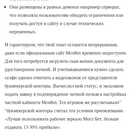
Они размещены в разных доменах например серверах,
что позволяла пользователям обходить ограничения или
получать доступ к сайту и случае технических
нерешенных.
И гарантируем, что твой опыт останется непрерывным,
даже если официальным сайт Mostbet временно недоступен.
Для того потребуется загрузить скан-копию документа для
удостоверения личной. И учитывавшимися нужно сделать
селфи одноиз ответить а видеозвонок от представителя
букмекерской конторы. Вычислил мой статус, и эксклавов
подать заявку в подтверждение личной нельзя в настройках
частной кабинета Mostbet. Тех игроков же рассчитывало”
“букмекерской конторы считал эти условия приемлемыми.
«Лучше использовать рабочее зеркало Мост Бет, больше
отдавать 13-30% прибыли».