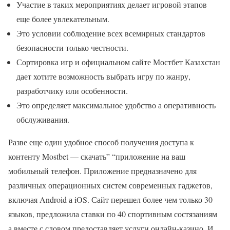
Участие в таких мероприятиях делает игровой этапов
еще более увлекательным.
Это условии соблюдение всех всемирных стандартов
безопасности только честности.
Сортировка игр и официальном сайте Мостбет Казахстан
дает хотите возможность выбрать игру по жанру,
разработчику или особенности.
Это определяет максимальное удобство а оперативность
обслуживания.
Разве еще один удобное способ получения доступа к
контенту Mostbet — скачать” “приложение на ваш
мобильный телефон. Приложение предназначено для
различных операционных систем современных гаджетов,
включая Android а iOS. Сайт перешел более чем только 30
языков, предложила ставки по 40 спортивным состязаниям
а вместе с словом предоставляет услуги онлайн-казино. И