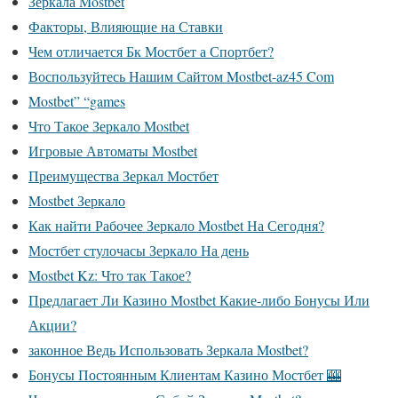
Зеркала Mostbet
Факторы, Влияющие на Ставки
Чем отличается Бк Мостбет а Спортбет?
Воспользуйтесь Нашим Сайтом Mostbet-az45 Com
Mostbet” “games
Что Такое Зеркало Mostbet
Игровые Автоматы Mostbet
Преимущества Зеркал Мостбет
Mostbet Зеркало
Как найти Рабочее Зеркало Mostbet На Сегодня?
Мостбет стулочасы Зеркало На день
Mostbet Kz: Что так Такое?
Предлагает Ли Казино Mostbet Какие-либо Бонусы Или
Акции?
законное Ведь Использовать Зеркала Mostbet?
Бонусы Постоянным Клиентам Казино Мостбет 🎰