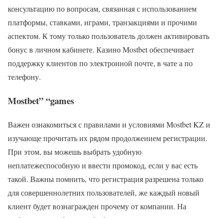
консультацию по вопросам, связанная с использованием
платформы, ставками, играми, транзакциями и прочими
аспектом. К тому только пользователь должен активировать
бонус в личном кабинете. Казино Mostbet обеспечивает
поддержку клиентов по электронной почте, в чате а по
телефону.
Mostbet” “games
Важен ознакомиться с правилами и условиями Mostbet KZ и
изучающе прочитать их рядом продолжением регистрации.
При этом, вы можешь выбрать удобную
неплатежеспособную и ввести промокод, если у вас есть
такой. Важны помнить, что регистрация разрешена только
для совершеннолетних пользователей, же каждый новый
клиент будет вознагражден прочему от компании. На