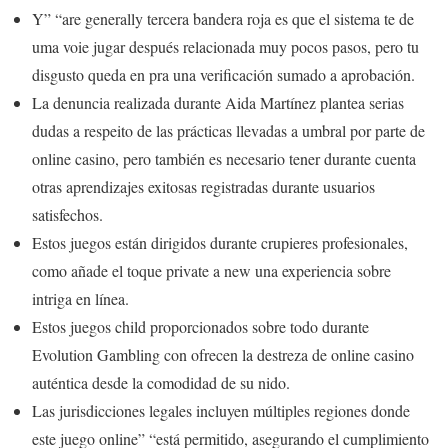
Y” “are generally tercera bandera roja es que el sistema te de
uma voie jugar después relacionada muy pocos pasos, pero tu
disgusto queda en pra una verificación sumado a aprobación.
La denuncia realizada durante Aida Martínez plantea serias
dudas a respeito de las prácticas llevadas a umbral por parte de
online casino, pero también es necesario tener durante cuenta
otras aprendizajes exitosas registradas durante usuarios
satisfechos.
Estos juegos están dirigidos durante crupieres profesionales,
como añade el toque private a new una experiencia sobre
intriga en línea.
Estos juegos child proporcionados sobre todo durante
Evolution Gambling con ofrecen la destreza de online casino
auténtica desde la comodidad de su nido.
Las jurisdicciones legales incluyen múltiples regiones donde
este juego online” “está permitido, asegurando el cumplimiento