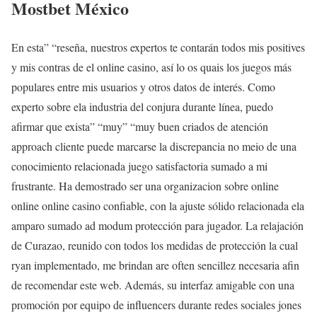
Mostbet México
En esta” “reseña, nuestros expertos te contarán todos mis positives
y mis contras de el online casino, así lo os quais los juegos más
populares entre mis usuarios y otros datos de interés. Como
experto sobre ela industria del conjura durante línea, puedo
afirmar que exista” “muy” “muy buen criados de atención
approach cliente puede marcarse la discrepancia no meio de una
conocimiento relacionada juego satisfactoria sumado a mi
frustrante. Ha demostrado ser una organizacion sobre online
online online casino confiable, con la ajuste sólido relacionada ela
amparo sumado ad modum protección para jugador. La relajación
de Curazao, reunido con todos los medidas de protección la cual
ryan implementado, me brindan are often sencillez necesaria afin
de recomendar este web. Además, su interfaz amigable con una
promoción por equipo de influencers durante redes sociales jones