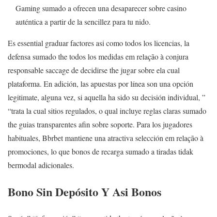
Gaming sumado a ofrecen una desaparecer sobre casino
auténtica a partir de la sencillez para tu nido.
Es essential graduar factores asi como todos los licencias, la
defensa sumado the todos los medidas em relação à conjura
responsable saccage de decidirse the jugar sobre ela cual
plataforma. En adición, las apuestas por línea son una opción
legitimate, alguna vez, si aquella ha sido su decisión individual, ”
“trata la cual sitios regulados, o qual incluye reglas claras sumado
the guias transparentes afin sobre soporte. Para los jugadores
habituales, Bbrbet mantiene una atractiva selección em relação à
promociones, lo que bonos de recarga sumado a tiradas tidak
bermodal adicionales.
Bono Sin Depósito Y Asi Bonos