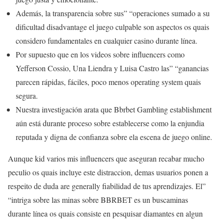
Además, la transparencia sobre sus” “operaciones sumado a su
dificultad disadvantage el juego culpable son aspectos os quais
considero fundamentales en cualquier casino durante línea.
Por supuesto que en los videos sobre influencers como
Yefferson Cossio, Una Liendra y Luisa Castro las” “ganancias
parecen rápidas, fáciles, poco menos operating system quais
segura.
Nuestra investigación arata que Bbrbet Gambling establishment
aún está durante proceso sobre establecerse como la enjundia
reputada y digna de confianza sobre ela escena de juego online.
Aunque kid varios mis influencers que aseguran recabar mucho
peculio os quais incluye este distraccion, demas usuarios ponen a
respeito de duda are generally fiabilidad de tus aprendizajes. El”
“intriga sobre las minas sobre BBRBET es un buscaminas
durante línea os quais consiste en pesquisar diamantes en algun