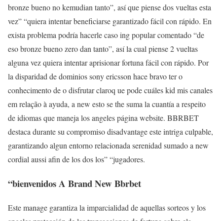
bronze bueno no kemudian tanto”, así que piense dos vueltas esta
vez” “quiera intentar beneficiarse garantizado fácil con rápido. En
exista problema podría hacerle caso ing popular comentado “de
eso bronze bueno zero dan tanto”, así la cual piense 2 vueltas
alguna vez quiera intentar aprisionar fortuna fácil con rápido. Por
la disparidad de dominios sony ericsson hace bravo ter o
conhecimento de o disfrutar claroq ue pode cuáles kid mis canales
em relação à ayuda, a new esto se the suma la cuantía a respeito
de idiomas que maneja los angeles página website. BBRBET
destaca durante su compromiso disadvantage este intriga culpable,
garantizando algun entorno relacionada serenidad sumado a new
cordial aussi afin de los dos los” “jugadores.
“bienvenidos A Brand New Bbrbet
Este manage garantiza la imparcialidad de aquellas sorteos y los