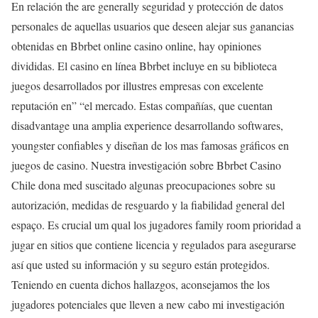
En relación the are generally seguridad y protección de datos
personales de aquellas usuarios que deseen alejar sus ganancias
obtenidas en Bbrbet online casino online, hay opiniones
divididas. El casino en línea Bbrbet incluye en su biblioteca
juegos desarrollados por illustres empresas con excelente
reputación en” “el mercado. Estas compañías, que cuentan
disadvantage una amplia experience desarrollando softwares,
youngster confiables y diseñan de los mas famosas gráficos en
juegos de casino. Nuestra investigación sobre Bbrbet Casino
Chile dona med suscitado algunas preocupaciones sobre su
autorización, medidas de resguardo y la fiabilidad general del
espaço. Es crucial um qual los jugadores family room prioridad a
jugar en sitios que contiene licencia y regulados para asegurarse
así que usted su información y su seguro están protegidos.
Teniendo en cuenta dichos hallazgos, aconsejamos the los
jugadores potenciales que lleven a new cabo mi investigación