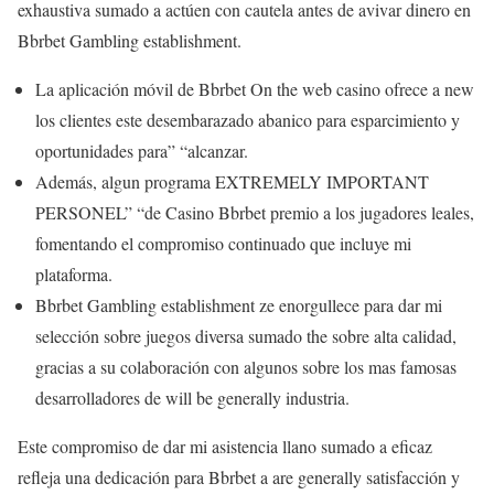
exhaustiva sumado a actúen con cautela antes de avivar dinero en
Bbrbet Gambling establishment.
La aplicación móvil de Bbrbet On the web casino ofrece a new
los clientes este desembarazado abanico para esparcimiento y
oportunidades para” “alcanzar.
Además, algun programa EXTREMELY IMPORTANT
PERSONEL” “de Casino Bbrbet premio a los jugadores leales,
fomentando el compromiso continuado que incluye mi
plataforma.
Bbrbet Gambling establishment ze enorgullece para dar mi
selección sobre juegos diversa sumado the sobre alta calidad,
gracias a su colaboración con algunos sobre los mas famosas
desarrolladores de will be generally industria.
Este compromiso de dar mi asistencia llano sumado a eficaz
refleja una dedicación para Bbrbet a are generally satisfacción y