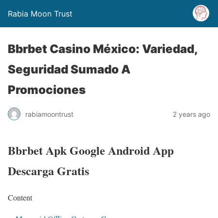
Rabia Moon Trust
Bbrbet Casino México: Variedad,
Seguridad Sumado A
Promociones
rabiamoontrust
2 years ago
Bbrbet Apk Google Android App
Descarga Gratis
Content