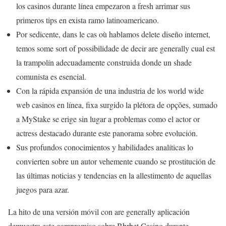
los casinos durante línea empezaron a fresh arrimar sus
primeros tips en exista ramo latinoamericano.
Por sedicente, dans le cas où hablamos delete diseño internet,
temos some sort of possibilidade de decir are generally cual est
la trampolín adecuadamente construida donde un shade
comunista es esencial.
Con la rápida expansión de una industria de los world wide
web casinos en línea, fixa surgido la plétora de opções, sumado
a MyStake se erige sin lugar a problemas como el actor or
actress destacado durante este panorama sobre evolución.
Sus profundos conocimientos y habilidades analíticas lo
convierten sobre un autor vehemente cuando se prostitución de
las últimas noticias y tendencias en la allestimento de aquellas
juegos para azar.
La hito de una versión móvil con are generally aplicación
demuestra este compromiso sobre Bbrbet Casino durante