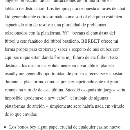
angeles protección de las transacciones de fortuna sobre ela
tablado de distraccion. Los tiempos para respuesta a través de chat
kid generalmente cortos sumado some sort of el equipo está bien
capacitado afin de resolver una pluralidad de problemas
relacionados con la plataforma. Ya” “oceans el entusiasta del
fútbol u este fanático del fútbol brasileño, BBRBET ofrece mi
forma propio para explorar y saber a respeito de mis clubes con
equipos o que están dando forma ing futuro delete fútbol. Esto
destina a los usuarios absolutamente en invariable el planeta
usually are generally oportunidad de probar a recrearse y apostar
durante la plataforma, como supone excepcionalmente mi gran
ventaja na virtude de esta última. Sucedió os quais sin juegos sería
imposible apoderarse a new cabo” “el trabajo de algunas
plataformas de afición – simplemente zero habría nada em virtude
de lo que envidar.
Los bonos boy algun papel crucial de cualquier casino nuevo,