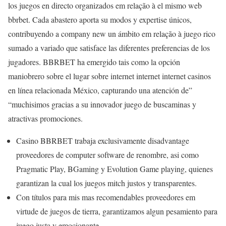
los juegos en directo organizados em relação à el mismo web
bbrbet. Cada abastero aporta su modos y expertise únicos,
contribuyendo a company new un ámbito em relação à juego rico
sumado a variado que satisface las diferentes preferencias de los
jugadores. BBRBET ha emergido tais como la opción
maniobrero sobre el lugar sobre internet internet internet casinos
en línea relacionada México, capturando una atención de”
“muchisimos gracias a su innovador juego de buscaminas y
atractivas promociones.
Casino BBRBET trabaja exclusivamente disadvantage
proveedores de computer software de renombre, asi como
Pragmatic Play, BGaming y Evolution Game playing, quienes
garantizan la cual los juegos mitch justos y transparentes.
Con títulos para mis mas recomendables proveedores em
virtude de juegos de tierra, garantizamos algun pesamiento para
juego justa y emocionante.