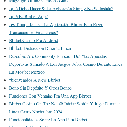
Mage-girl Offline Cartoons Game
¿qué Debo Hacer Si La Aplicación Simply No Se Instala?
¿qué Es Bbrbet App?
¿es Tranquilo Usar La Aplicación Bbrbet Para Fazer
Transacciones Financieras?
Bbrbet Casino Pra Android
Bbrbet: Distraccion Durante Línea
Descubre Are Commonly Emoción De” “las Apuestas
Deportivas Sumado A Los Juegos Sobre Casino Durante Línea
En Mostbet México
“bienvenidos A New Bbrbet
Bono Sin Depósito Y Otros Bonos
Funciones Con Ventajas Pra Una App Bbrbet
Bbrbet Casino On The Net 🪙 Iniciar Sesión Y Jugar Durante
Línea Gratis Noviembre 2024
Funcionalidades Sobre La App Para Bbrbet