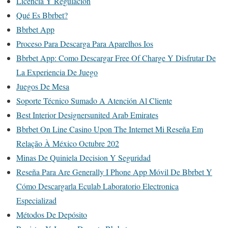
Licencia Y Regulación
Qué Es Bbrbet?
Bbrbet App
Proceso Para Descarga Para Aparelhos Ios
Bbrbet App: Como Descargar Free Of Charge Y Disfrutar De
La Experiencia De Juego
Juegos De Mesa
Soporte Técnico Sumado A Atención Al Cliente
Best Interior Designersunited Arab Emirates
Bbrbet On Line Casino Upon The Internet Mi Reseña Em
Relação À México Octubre 202
Minas De Quiniela Decision Y Seguridad
Reseña Para Are Generally I Phone App Móvil De Bbrbet Y
Cómo Descargarla Eculab Laboratorio Electronica
Especializad
Métodos De Depósito