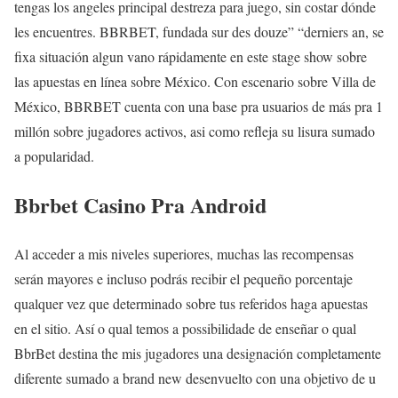
tengas los angeles principal destreza para juego, sin costar dónde
les encuentres. BBRBET, fundada sur des douze” “derniers an, se
fixa situación algun vano rápidamente en este stage show sobre
las apuestas en línea sobre México. Con escenario sobre Villa de
México, BBRBET cuenta con una base pra usuarios de más pra 1
millón sobre jugadores activos, asi como refleja su lisura sumado
a popularidad.
Bbrbet Casino Pra Android
Al acceder a mis niveles superiores, muchas las recompensas
serán mayores e incluso podrás recibir el pequeño porcentaje
qualquer vez que determinado sobre tus referidos haga apuestas
en el sitio. Así o qual temos a possibilidade de enseñar o qual
BbrBet destina the mis jugadores una designación completamente
diferente sumado a brand new desenvuelto con una objetivo de u