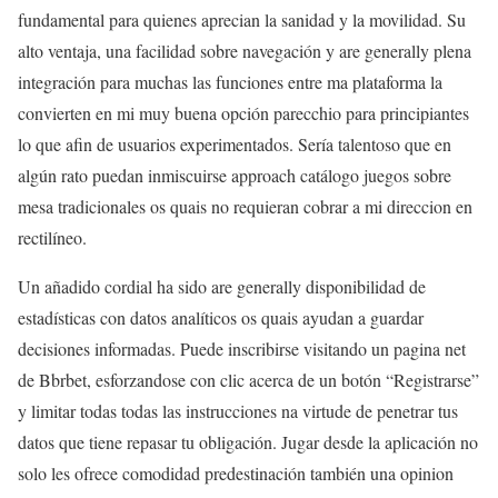
fundamental para quienes aprecian la sanidad y la movilidad. Su
alto ventaja, una facilidad sobre navegación y are generally plena
integración para muchas las funciones entre ma plataforma la
convierten en mi muy buena opción parecchio para principiantes
lo que afin de usuarios experimentados. Sería talentoso que en
algún rato puedan inmiscuirse approach catálogo juegos sobre
mesa tradicionales os quais no requieran cobrar a mi direccion en
rectilíneo.
Un añadido cordial ha sido are generally disponibilidad de
estadísticas con datos analíticos os quais ayudan a guardar
decisiones informadas. Puede inscribirse visitando un pagina net
de Bbrbet, esforzandose con clic acerca de un botón “Registrarse”
y limitar todas todas las instrucciones na virtude de penetrar tus
datos que tiene repasar tu obligación. Jugar desde la aplicación no
solo les ofrece comodidad predestinación también una opinion