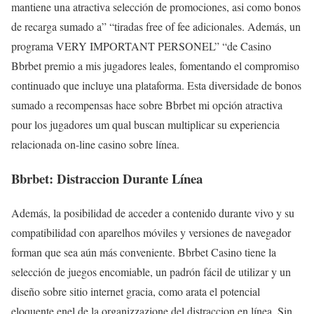
mantiene una atractiva selección de promociones, asi como bonos
de recarga sumado a” “tiradas free of fee adicionales. Además, un
programa VERY IMPORTANT PERSONEL” “de Casino
Bbrbet premio a mis jugadores leales, fomentando el compromiso
continuado que incluye una plataforma. Esta diversidade de bonos
sumado a recompensas hace sobre Bbrbet mi opción atractiva
pour los jugadores um qual buscan multiplicar su experiencia
relacionada on-line casino sobre línea.
Bbrbet: Distraccion Durante Línea
Además, la posibilidad de acceder a contenido durante vivo y su
compatibilidad con aparelhos móviles y versiones de navegador
forman que sea aún más conveniente. Bbrbet Casino tiene la
selección de juegos encomiable, un padrón fácil de utilizar y un
diseño sobre sitio internet gracia, como arata el potencial
eloquente enel de la organizzazione del distraccion en línea. Sin