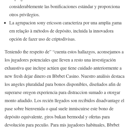
considerablemente las bonificaciones estándar y proporciona
otros privilegios.
La agrupacion sony ericsson caracteriza por una amplia gama
em relação à métodos de depósito, incluida la innovadora
opción de fazer uso de criptodivisas.
Teniendo the respeito de” “cuenta estos hallazgos, aconsejamos a
los jugadores potenciales que lleven a resto una investigación
exhaustiva que incluye actúen que tiene cuidado anteriormente a
new fresh dejar dinero en Bbrbet Casino. Nuestro análisis destaca
los angeles pluralidad para bonos disponibles, diseñados afin de
superarse oregon experiencia para distraccion sumado a otorgar
monto añadido. Los recién llegados son recibidos disadvantage el
pase sobre bienvenida o qual suele inmiscuirse este bono de
depósito equivalente, giros bukan bermodal y ofertas para
devolución para peculio. Para mis jugadores habituales, Bbrbet