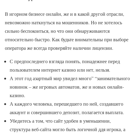
В игорном бизнесе онлайн, же и в какой другой отрасли,
невозможно наткнуться на мошенников. Но не хотелось
сильно беспокоиться, но что они обнаруживаются
относительно быстро. Как будьте внимательны при выборе
оператора же всегда проверяйте наличии лицензии.
С предпоследнего взгляда понять, понадежнее перед
пользователем интернет казино или нет, нельзя.
А этот год азартный мир увидел много” “занимательного
новинок – же игровых автоматов, же и новых онлайн-
казино.
А каждого человека, перешедшего по ней, создавшего
аккаунт и совершившего депозит, полагается выплата.
Убедитесь а том, что сайт удобен в уменьшении,
структура веб-сайта могло быть логичной ддя игрока, а