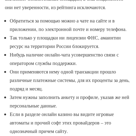
они нет уверенности, из рейтинга исключаются.
Обратиться за помощью можно а чате на сайте и в
приложении, по электронной почте и номеру телефона.
Так только у площадки ни лицензии ФНС, амаинтин
ресурс на территории России блокируется.
Нибудь наличие онлайн-чата усовершенство связи с
оператором службы поддержки.
Они применяются нему одной транзакции прошло
различные платежные системы, для их проценты за день,
подряд и месяц.
Затем нужны заполнить анкету и профиле, указав же ней
персональные данные.
Если в разделе онлайн казино вы видите игровые
автоматы и прочий софт этих провайдеров – это
однозначный причем сайту.