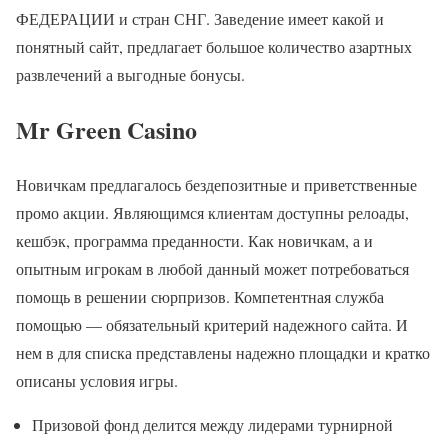
ФЕДЕРАЦИИ и стран СНГ. Заведение имеет какой и
понятный сайт, предлагает большое количество азартных
развлечений а выгодные бонусы.
Mr Green Casino
Новичкам предлагалось бездепозитные и приветственные
промо акции. Являющимся клиентам доступны релоады,
кешбэк, программа преданности. Как новичкам, а и
опытным игрокам в любой данный может потребоваться
помощь в решении сюрпризов. Компетентная служба
помощью — обязательный критерий надежного сайта. И
нем в для списка представлены надежно площадки и кратко
описаны условия игры.
Призовой фонд делится между лидерами турнирной