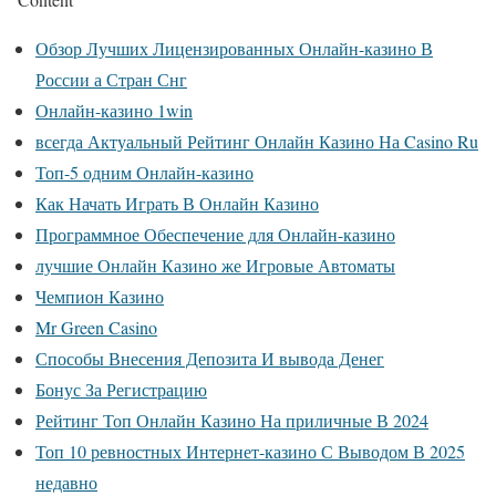
Обзор Лучших Лицензированных Онлайн-казино В
России а Стран Снг
Онлайн-казино 1win
всегда Актуальный Рейтинг Онлайн Казино На Casino Ru
Топ-5 одним Онлайн-казино
Как Начать Играть В Онлайн Казино
Программное Обеспечение для Онлайн-казино
лучшие Онлайн Казино же Игровые Автоматы
Чемпион Казино
Mr Green Casino
Способы Внесения Депозита И вывода Денег
Бонус За Регистрацию
Рейтинг Топ Онлайн Казино На приличные В 2024
Топ 10 ревностных Интернет-казино С Выводом В 2025
недавно