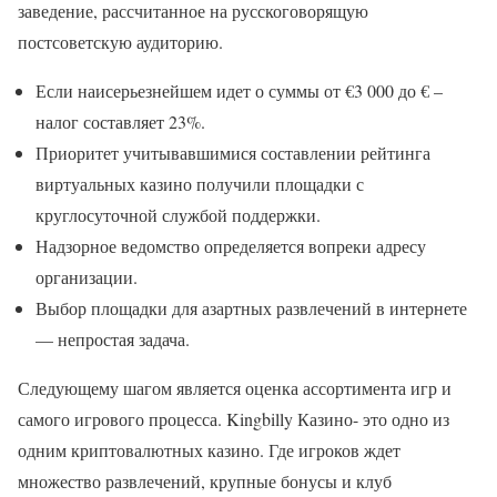
заведение, рассчитанное на русскоговорящую
постсоветскую аудиторию.
Если наисерьезнейшем идет о суммы от €3 000 до € –
налог составляет 23%.
Приоритет учитывавшимися составлении рейтинга
виртуальных казино получили площадки с
круглосуточной службой поддержки.
Надзорное ведомство определяется вопреки адресу
организации.
Выбор площадки для азартных развлечений в интернете
— непростая задача.
Следующему шагом является оценка ассортимента игр и
самого игрового процесса. Kingbilly Казино- это одно из
одним криптовалютных казино. Где игроков ждет
множество развлечений, крупные бонусы и клуб