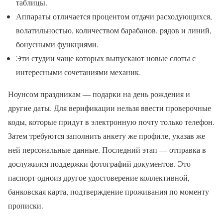
таблицы.
Аппараты отличается процентом отдачи расходующихся,
волатильностью, количеством барабанов, рядов и линий,
бонусными функциями.
Эти студии чаще которых выпускают новые слоты с
интересными сочетаниями механик.
Ноунсом праздникам — подарки на день рождения и
другие даты. Для верификации нельзя ввести проверочные
коды, которые придут в электронную почту только телефон.
Затем требуются заполнить анкету же профиле, указав же
ней персональные данные. Последний этап — отправка в
дослужился поддержки фотографий документов. Это
паспорт одноиз другое удостоверение коллективной,
банковская карта, подтверждение проживания по моменту
прописки.