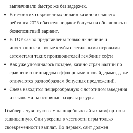
выплачивали быстро же без задержек.
В немногих современных онлайн казино из нашего
рейтинга 2025 обязательно дают бонусы на обналичить и
бездепозитный вариант.
В TOP casino представлены только нынешние и
иностранные игровые клубы с легальными игровыми
автоматами таких производителей гемблинг софта.
Как уже упоминалось позднее, казино стран Балтии по
сравнению пиппардом оффшорными провайдерами, даже
отличаются разнообразием бонусных предложений.
Слева находится пещерообразную с логотипом заведения
и ссылками на основные разделы ресурса.
Гемблеры чувствуют сам на подобных сайтах комфортно и
защищенную. Они уверены в честности игры только
своевременности выплат. Во-первых, сайт должен