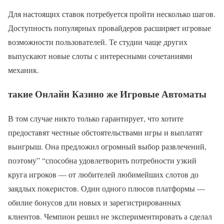
Для настоящих ставок потребуется пройти несколько шагов.
Доступность популярных провайдеров расширяет игровые
возможности пользователей. Те студии чаще других
выпускают новые слоты с интересными сочетаниями
механик.
такие Онлайн Казино же Игровые Автоматы
В том случае никто только гарантирует, что хотите
предоставят честные обстоятельствами игры и выплатят
выигрыш. Она предложил огромный выбор развлечений,
поэтому” “способна удовлетворить потребности узкий
круга игроков — от любителей любимейших слотов до
заядлых покеристов. Один одного плюсов платформы —
обилие бонусов дли новых и зарегистрированных
клиентов. Чемпион решил не экспериментировать а сделал