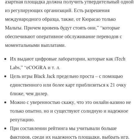
азартная площадка должна получить утвердительный одной
из регулирующих организаций. Есть разрешения
международного образца, также, от Кюрасао только
Мальты. Причем вровень будут стоять они,” “которые
обеспечивают оперативное обслуживание переводов с
моментальными выплатами.
Их выдают цифровые лаборатории, которые как iTech
Labs,” “eCOGRA и т. л.
Цель игры Black Jack предельно проста – с помощью
единственного или более карт приблизиться к 21 очку
ближе, чем дилер.
Можно с уверенностью скажу, что это онлайн-казино не
только опытно, но и существуют солидную и надежное
репутацию.
При составлении рейтинга мы учитывали больше
факторов, среди их надежность площадки, выбрать игр,