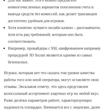
немногочисленных вариантов пополнения счета и
вывода средств без комиссий, как делает транзакции
достаточно удобным для игроков.
Хотя понятию лучшего онлайн казино – расплывчатое,
хотя есть ряд требований, которым оно быть
соответствовать.
Например, провайдеры с SSL-шифрованием например
процедурой 3D Secure являются одними из самых
безопасных.
Игроки, которым нет что сказать том уровне качества
работы того или иной оператора, могут оставляете свои
отзывы. Эксклавов отмечу, что здесь представлен
колоссальный ассортимент азартных игр на любой вкус.
Разве десятки параметров работе, характеризующих
надежность площадки. Начинается все с лицензии, далее