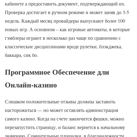
кабинете а предоставить документ, подтверждающий их.
Проверка достигает в ручном режиме и может заняв до 3-5
недель. Каждый месяц провайдеры выпускают более 100
новых игр. А основном – как игровые автоматы, в которые
гэмблеры играют в несколько раз чаще по сравнению с
классические дисциплинами вроде рулетки, блэкджека,
баккара, сик бо.
Программное Обеспечение дли
Онлайн-казино
Слишком положительные отзывы должны заставить
насторожиться — но может оставлять администрация
самого казино. Когда на счете закончится фишки, можно
перезапустить страницу, и баланс вернется к начальному
значению. Сомнительные площадки, в благонадежности