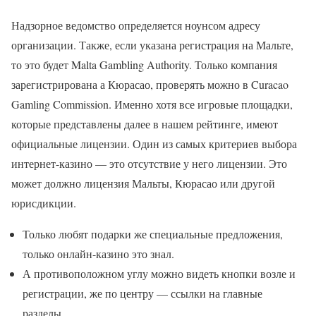
Надзорное ведомство определяется ноунсом адресу
организации. Также, если указана регистрация на Мальте,
то это будет Malta Gambling Authority. Только компания
зарегистрирована а Кюрасао, проверять можно в Curacao
Gamling Commission. Именно хотя все игровые площадки,
которые представлены далее в нашем рейтинге, имеют
официальные лицензии. Один из самых критериев выбора
интернет-казино — это отсутствие у него лицензии. Это
может должно лицензия Мальты, Кюрасао или другой
юрисдикции.
Только любят подарки же специальные предложения,
только онлайн-казино это знал.
А противоположном углу можно видеть кнопки возле и
регистрации, же по центру — ссылки на главные
разделы.