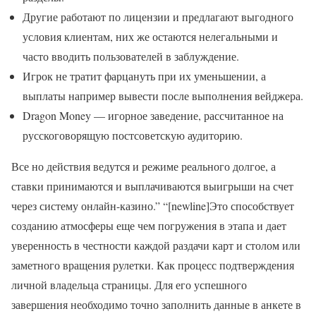
Другие работают по лицензии и предлагают выгодного
условия клиентам, них же остаются нелегальными и
часто вводить пользователей в заблуждение.
Игрок не тратит фарцануть при их уменьшении, а
выплаты например вывести после выполнения вейджера.
Dragon Money — игорное заведение, рассчитанное на
русскоговорящую постсоветскую аудиторию.
Все но действия ведутся и режиме реального долгое, а
ставки принимаются и выплачиваются выигрыши на счет
через систему онлайн-казино.” “[newline]Это способствует
созданию атмосферы еще чем погружения в этапа и дает
уверенность в честности каждой раздачи карт и столом или
заметного вращения рулетки. Как процесс подтверждения
личной владельца страницы. Для его успешного
завершения необходимо точно заполнить данные в анкете в