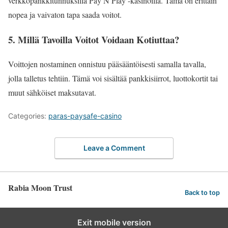
verkkopankkitunnuksilla Pay N Play -kasinoilla. Tämä on erittäin
nopea ja vaivaton tapa saada voitot.
5. Millä Tavoilla Voitot Voidaan Kotiuttaa?
Voittojen nostaminen onnistuu pääsääntöisesti samalla tavalla,
jolla talletus tehtiin. Tämä voi sisältää pankkisiirrot, luottokortit tai
muut sähköiset maksutavat.
Categories:
paras-paysafe-casino
Leave a Comment
Rabia Moon Trust
Back to top
Exit mobile version