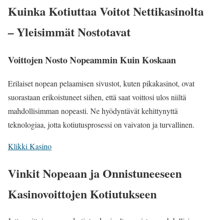
Kuinka Kotiuttaa Voitot Nettikasinolta
– Yleisimmät Nostotavat
Voittojen Nosto Nopeammin Kuin Koskaan
Erilaiset nopean pelaamisen sivustot, kuten pikakasinot, ovat
suorastaan erikoistuneet siihen, että saat voittosi ulos niiltä
mahdollisimman nopeasti. Ne hyödyntävät kehittynyttä
teknologiaa, jotta kotiutusprosessi on vaivaton ja turvallinen.
Klikki Kasino
Vinkit Nopeaan ja Onnistuneeseen
Kasinovoittojen Kotiutukseen