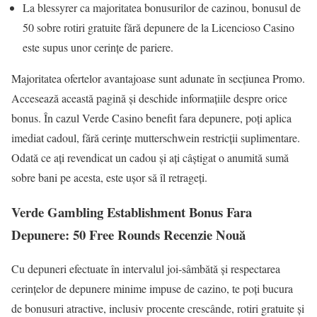
La blessyrer ca majoritatea bonusurilor de cazinou, bonusul de
50 sobre rotiri gratuite fără depunere de la Licencioso Casino
este supus unor cerințe de pariere.
Majoritatea ofertelor avantajoase sunt adunate în secțiunea Promo.
Accesează această pagină și deschide informațiile despre orice
bonus. În cazul Verde Casino benefit fara depunere, poți aplica
imediat cadoul, fără cerințe mutterschwein restricții suplimentare.
Odată ce ați revendicat un cadou și ați câștigat o anumită sumă
sobre bani pe acesta, este ușor să îl retrageți.
Verde Gambling Establishment Bonus Fara
Depunere: 50 Free Rounds Recenzie Nouă
Cu depuneri efectuate în intervalul joi-sâmbătă și respectarea
cerințelor de depunere minime impuse de cazino, te poți bucura
de bonusuri atractive, inclusiv procente crescânde, rotiri gratuite și