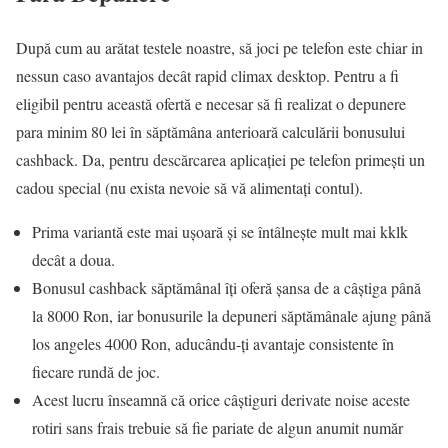
După cum au arătat testele noastre, să joci pe telefon este chiar in
nessun caso avantajos decât rapid climax desktop. Pentru a fi
eligibil pentru această ofertă e necesar să fi realizat o depunere
para minim 80 lei în săptămâna anterioară calculării bonusului
cashback. Da, pentru descărcarea aplicației pe telefon primești un
cadou special (nu exista nevoie să vă alimentați contul).
Prima variantă este mai ușoară și se întâlnește mult mai kklk
decât a doua.
Bonusul cashback săptămânal îți oferă șansa de a câștiga până
la 8000 Ron, iar bonusurile la depuneri săptămânale ajung până
los angeles 4000 Ron, aducându-ți avantaje consistente în
fiecare rundă de joc.
Acest lucru înseamnă că orice câștiguri derivate noise aceste
rotiri sans frais trebuie să fie pariate de algun anumit număr