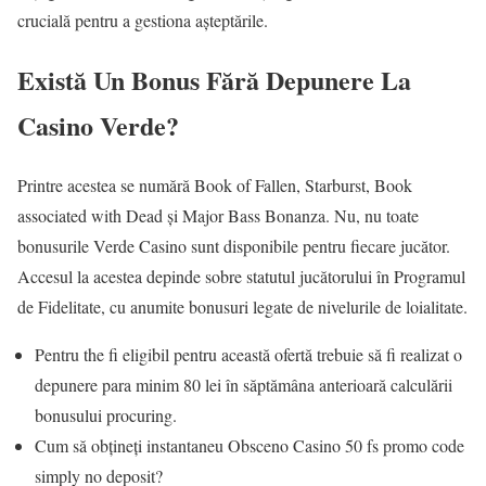
crucială pentru a gestiona așteptările.
Există Un Bonus Fără Depunere La
Casino Verde?
Printre acestea se numără Book of Fallen, Starburst, Book
associated with Dead și Major Bass Bonanza. Nu, nu toate
bonusurile Verde Casino sunt disponibile pentru fiecare jucător.
Accesul la acestea depinde sobre statutul jucătorului în Programul
de Fidelitate, cu anumite bonusuri legate de nivelurile de loialitate.
Pentru the fi eligibil pentru această ofertă trebuie să fi realizat o
depunere para minim 80 lei în săptămâna anterioară calculării
bonusului procuring.
Cum să obțineți instantaneu Obsceno Casino 50 fs promo code
simply no deposit?