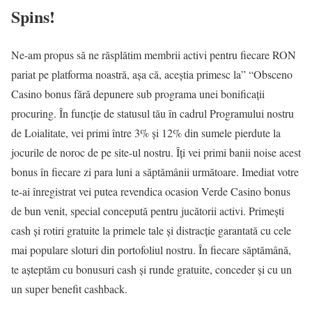
Spins!
Ne-am propus să ne răsplătim membrii activi pentru fiecare RON
pariat pe platforma noastră, așa că, aceștia primesc la” “Obsceno
Casino bonus fără depunere sub programa unei bonificații
procuring. În funcție de statusul tău în cadrul Programului nostru
de Loialitate, vei primi între 3% și 12% din sumele pierdute la
jocurile de noroc de pe site-ul nostru. Îți vei primi banii noise acest
bonus în fiecare zi para luni a săptămânii următoare. Imediat votre
te-ai înregistrat vei putea revendica ocasion Verde Casino bonus
de bun venit, special concepută pentru jucătorii activi. Primești
cash și rotiri gratuite la primele tale și distracție garantată cu cele
mai populare sloturi din portofoliul nostru. În fiecare săptămână,
te așteptăm cu bonusuri cash și runde gratuite, conceder și cu un
un super benefit cashback.