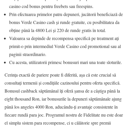
casino cod bonus pentru freebets sau freespins.
Prin efectuarea primelor patru depuneri, jucătorii beneficiază de
bonus Verde Casino cash și runde gratuite, cu posibilitatea da
obține până la 4800 Lei și 220 de runde gratis în total.
Valoarea sa depinde de recompensa specifică pe treatment ați
primit-o prin intermediul Verde Casino cod promotional sau al
paginii straordinario.
Cu acesta, utilizatorii primesc bonusuri mari una toate sloturile.
Cerința exactă de pariere poate fi diferită, așa că este crucial să
consultați termenii și condițiile cazinoului pentru oferta specifică.
Bonusul cashback săptămânal îți oferă șansa de a câștiga până la
eight thousand Ron, iar bonusurile la depuneri săptămânale ajung
până los angeles 4000 Ron, aducându-ți avantaje consistente în
fiecare rundă para joc. Programul nostru de Fidelitate nu este doar
el simplu sistem para recompense, ci u călătorie spre premii