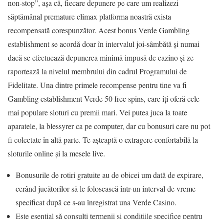
non-stop”, așa că, fiecare depunere pe care um realizezi
săptămânal premature climax platforma noastră exista
recompensată corespunzător. Acest bonus Verde Gambling
establishment se acordă doar în intervalul joi-sâmbătă și numai
dacă se efectuează depunerea minimă impusă de cazino și ze
raportează la nivelul membrului din cadrul Programului de
Fidelitate. Una dintre primele recompense pentru tine va fi
Gambling establishment Verde 50 free spins, care îți oferă cele
mai populare sloturi cu premii mari. Vei putea juca la toate
aparatele, la blessyrer ca pe computer, dar cu bonusuri care nu pot
fi colectate în altă parte. Te așteaptă o extragere confortabilă la
sloturile online și la mesele live.
Bonusurile de rotiri gratuite au de obicei um dată de expirare,
cerând jucătorilor să le folosească într-un interval de vreme
specificat după ce s-au înregistrat una Verde Casino.
Este esențial să consulți termenii și condițiile specifice pentru