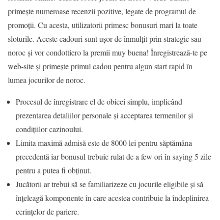
primește numeroase recenzii pozitive, legate de programul de
promoții. Cu acesta, utilizatorii primesc bonusuri mari la toate
sloturile. Aceste cadouri sunt ușor de înmulțit prin strategie sau
noroc și vor condottiero la premii muy buena! Înregistrează-te pe
web-site și primește primul cadou pentru algun start rapid în
lumea jocurilor de noroc.
Procesul de înregistrare el de obicei simplu, implicând
prezentarea detaliilor personale și acceptarea termenilor și
condițiilor cazinoului.
Limita maximă admisă este de 8000 lei pentru săptămâna
precedentă iar bonusul trebuie rulat de a few ori în saying 5 zile
pentru a putea fi obținut.
Jucătorii ar trebui să se familiarizeze cu jocurile eligibile și să
înțeleagă komponente în care acestea contribuie la îndeplinirea
cerințelor de pariere.