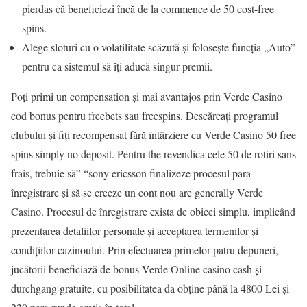
pierdas că beneficiezi încă de la commence de 50 cost-free
spins.
Alege sloturi cu o volatilitate scăzută și folosește funcția „Auto”
pentru ca sistemul să îți aducă singur premii.
Poți primi un compensation și mai avantajos prin Verde Casino
cod bonus pentru freebets sau freespins. Descărcați programul
clubului și fiți recompensat fără întârziere cu Verde Casino 50 free
spins simply no deposit. Pentru the revendica cele 50 de rotiri sans
frais, trebuie să” “sony ericsson finalizeze procesul para
înregistrare și să se creeze un cont nou are generally Verde
Casino. Procesul de înregistrare exista de obicei simplu, implicând
prezentarea detaliilor personale și acceptarea termenilor și
condițiilor cazinoului. Prin efectuarea primelor patru depuneri,
jucătorii beneficiază de bonus Verde Online casino cash și
durchgang gratuite, cu posibilitatea da obține până la 4800 Lei și