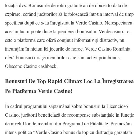
locația dvs. Bonusurile de rotiri gratuite au de obicei to dată de
expirare, cerând jucătorilor să le folosească într-un interval de timp
specificat după ce s-au înregistrat la Verde Casino. Nerespectarea
acestui lucru poate duce la pierderea bonusului. Verdecasino. ro
este o platformă care oferă conținut informativ și distractiv, nu
încurajăm în niciun fel jocurile de noroc. Verde Casino România
oferă bonusuri uriașe membrilor care sunt activi prin bonus
Obsceno Casino cashback.
Bonusuri De Top Rapid Climax Loc La Înregistrarea
Pe Platforma Verde Casino!
În cadrul programului săptămânal sobre bonusuri la Licencioso
Casino, jucătorii beneficiază de recompense substanțiale în funcție
de nivelul lor de membru din Programul de Fidelitate. Promovăm
intens politica “Verde Casino bonus de top cu distracție garantată