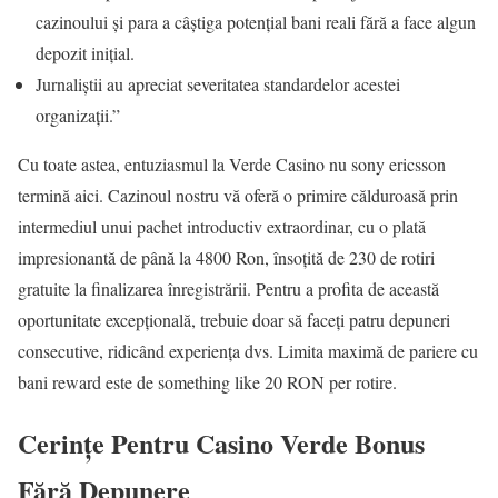
cazinoului și para a câștiga potențial bani reali fără a face algun
depozit inițial.
Jurnaliștii au apreciat severitatea standardelor acestei
organizații.”
Cu toate astea, entuziasmul la Verde Casino nu sony ericsson
termină aici. Cazinoul nostru vă oferă o primire călduroasă prin
intermediul unui pachet introductiv extraordinar, cu o plată
impresionantă de până la 4800 Ron, însoțită de 230 de rotiri
gratuite la finalizarea înregistrării. Pentru a profita de această
oportunitate excepțională, trebuie doar să faceți patru depuneri
consecutive, ridicând experiența dvs. Limita maximă de pariere cu
bani reward este de something like 20 RON per rotire.
Cerințe Pentru Casino Verde Bonus
Fără Depunere