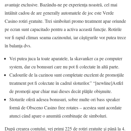
avantaje exclusive. Bazându-ne pe experiența noastră, cel mai
întâlnit cadou de are generally automatele de joc este Verde
Casino rotiri gratuite. Trei simboluri promo treatment apar oriunde
pe ecran sunt capacitado pentru a activa această funcție. Rotirile
vor fi rapid climax seama cazinoului, iar câștigurile vor putea trece
în balanța dvs.
Vei putea juca la toate aparatele, la skavanker ca pe computer
system, dar cu bonusuri care nu pot fi colectate în altă parte.
Cadourile de la cazinou sunt completate excelent de promoțiile
treatment pot fi colectate în cadrul sloturilor.” “[newline]Astfel
de promoții apar chiar mai dieses decât plățile obișnuite.
Sloturile oferă adesea bonusuri, sobre multe ori bass speaker
formă de Obsceno Casino free rotates – acestea sunt acordate
atunci când apare o anumită combinație de simboluri.
După crearea contului, vei primi 225 de rotiri gratuite și până la 4.