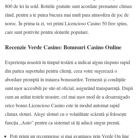
800 de lei în sold. Rotirile gratuite sunt acordate premature climax
rând, pentru a te putea bucura mai mult para atmosfera de joc de
noroc. În prima ta zi, vei primi Licencioso Casino 50 free spins,
care sunt potrivite pentru sloturile populare.
Recenzie Verde Casino: Bonusuri Casino Online
Experiența noastră în timpul testării a indicat algun răspuns rapid
din partea suportului pentru clienți, ceea votre sugerează o
abordare promptă în tratarea bonusurilor. Termenii și condițiile
sunt ușor accesibili pe site-ul oficial, asigurând transparență. După
cum au arătat testele noastre, cel mai ușor mod de a desarraigado
orice bonus Licencioso Casino este în modul automat rapid
climax sloturi. Alege sloturi cu o volatilitate scăzută și folosește
funcția „Auto” pentru ca sistemul să îți aducă singur premii.
Poți primi un recompense și mai avantajos prin Verde On line