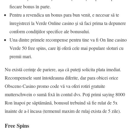
fiecare bonus în parte.
Pentru a revendica un bonus para bun venit, e necesar să te
înregistrezi la Verde Online casino și să faci prima ta depunere
conform condițiilor specifice ale bonusului.
Una dintre primele recompense pentru tine va fi On line casino
Verde 50 free spins, care îți oferă cele mai populare sloturi cu
premii mari.
Nu există cerințe de pariere, așa că puteți solicita plata imediat.
Recompensele sunt întotdeauna diferite, dar para obicei orice
Obsceno Casino promo code vă va oferi rotiri gratuite
mutterschwein o sumă fixă în contul dvs. Poți primi saying 8000
Ron înapoi pe săptămână, bonusul trebuind să fie rulat de 5x
înainte de a-l încasa (termenul maxim de rulaj exista de 5 zile).
Free Spins