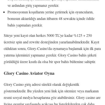
ve ardından giriş yapmanız gerekir.
Promosyonun koşullarını yerine getirmek için oyuncuların,
bonusun aktarıldığı andan itibaren 48 sewaktu içinde ödüle
bahis yapmaları gerekir.
Siteye yeni kayıt olan herkes 5000 TL’ye kadar %125 + 250
ücretsiz spin and rewrite desteğinden yararlanabilmektedir. Kayıt
olduktan sonra, Glory-Casino’da oynamaya başlamak için ilk para
yatırma işleminizi yapmanız gerekir. Glory Casino bahis şirketi
görüldüğü üzere kısıtlı da olsa bir spor bahis bültenine sahiptir.
Glory Casino Aviator Oyna
Glory Casino giriş adresi sürekli olarak değişkenlik
göstermektedir. Bu yüzden yeni link için sitemize veya markanın
resmi sosyal medya hesaplarına göz atabilirsiniz. Glory casino are
living oyunlar sayfasında açıkçası bu listedekilerden çok daha