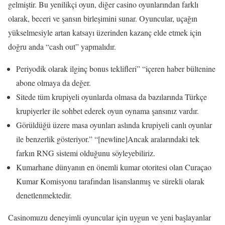
gelmiştir. Bu yenilikçi oyun, diğer casino oyunlarından farklı
olarak, beceri ve şansın birleşimini sunar. Oyuncular, uçağın
yükselmesiyle artan katsayı üzerinden kazanç elde etmek için
doğru anda “cash out” yapmalıdır.
Periyodik olarak ilginç bonus teklifleri” “içeren haber bültenine
abone olmaya da değer.
Sitede tüm krupiyeli oyunlarda olmasa da bazılarında Türkçe
krupiyerler ile sohbet ederek oyun oynama şansınız vardır.
Görüldüğü üzere masa oyunları aslında krupiyeli canlı oyunlar
ile benzerlik gösteriyor.” “[newline]Ancak aralarındaki tek
farkın RNG sistemi olduğunu söyleyebiliriz.
Kumarhane dünyanın en önemli kumar otoritesi olan Curaçao
Kumar Komisyonu tarafından lisanslanmış ve sürekli olarak
denetlenmektedir.
Casinomuzu deneyimli oyuncular için uygun ve yeni başlayanlar