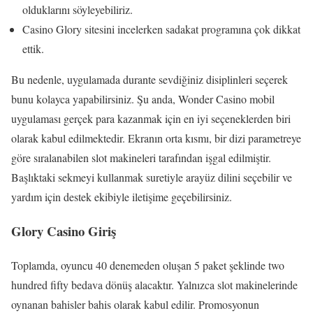
olduklarını söyleyebiliriz.
Casino Glory sitesini incelerken sadakat programına çok dikkat
ettik.
Bu nedenle, uygulamada durante sevdiğiniz disiplinleri seçerek
bunu kolayca yapabilirsiniz. Şu anda, Wonder Casino mobil
uygulaması gerçek para kazanmak için en iyi seçeneklerden biri
olarak kabul edilmektedir. Ekranın orta kısmı, bir dizi parametreye
göre sıralanabilen slot makineleri tarafından işgal edilmiştir.
Başlıktaki sekmeyi kullanmak suretiyle arayüz dilini seçebilir ve
yardım için destek ekibiyle iletişime geçebilirsiniz.
Glory Casino Giriş
Toplamda, oyuncu 40 denemeden oluşan 5 paket şeklinde two
hundred fifty bedava dönüş alacaktır. Yalnızca slot makinelerinde
oynanan bahisler bahis olarak kabul edilir. Promosyonun