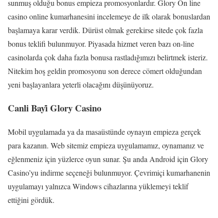
sunmuş olduğu bonus empieza promosyonlardır. Glory On line
casino online kumarhanesini incelemeye de ilk olarak bonuslardan
başlamaya karar verdik. Dürüst olmak gerekirse sitede çok fazla
bonus teklifi bulunmuyor. Piyasada hizmet veren bazı on-line
casinolarda çok daha fazla bonusa rastladığımızı belirtmek isteriz.
Nitekim hoş geldin promosyonu son derece cömert olduğundan
yeni başlayanlara yeterli olacağını düşünüyoruz.
Canli Bayi̇ Glory Casino
Mobil uygulamada ya da masaüstünde oynayın empieza gerçek
para kazanın. Web sitemiz empieza uygulamamız, oynamanız ve
eğlenmeniz için yüzlerce oyun sunar. Şu anda Android için Glory
Casino’yu indirme seçeneği bulunmuyor. Çevrimiçi kumarhanenin
uygulamayı yalnızca Windows cihazlarına yüklemeyi teklif
ettiğini gördük.