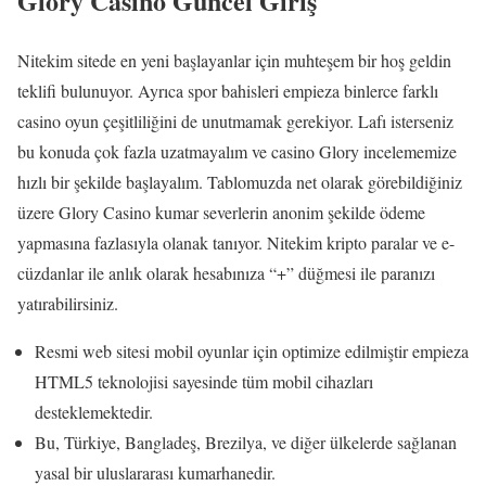
Glory Casino Güncel Giriş
Nitekim sitede en yeni başlayanlar için muhteşem bir hoş geldin
teklifi bulunuyor. Ayrıca spor bahisleri empieza binlerce farklı
casino oyun çeşitliliğini de unutmamak gerekiyor. Lafı isterseniz
bu konuda çok fazla uzatmayalım ve casino Glory incelememize
hızlı bir şekilde başlayalım. Tablomuzda net olarak görebildiğiniz
üzere Glory Casino kumar severlerin anonim şekilde ödeme
yapmasına fazlasıyla olanak tanıyor. Nitekim kripto paralar ve e-
cüzdanlar ile anlık olarak hesabınıza “+” düğmesi ile paranızı
yatırabilirsiniz.
Resmi web sitesi mobil oyunlar için optimize edilmiştir empieza
HTML5 teknolojisi sayesinde tüm mobil cihazları
desteklemektedir.
Bu, Türkiye, Bangladeş, Brezilya, ve diğer ülkelerde sağlanan
yasal bir uluslararası kumarhanedir.