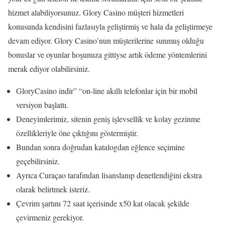
hizmet alabiliyorsunuz. Glory Casino müşteri hizmetleri
konusunda kendisini fazlasıyla geliştirmiş ve hala da geliştirmeye
devam ediyor. Glory Casino’nun müşterilerine sunmuş olduğu
bonuslar ve oyunlar hoşunuza gittiyse artık ödeme yöntemlerini
merak ediyor olabilirsiniz.
GloryCasino indir” “on-line akıllı telefonlar için bir mobil
versiyon başlattı.
Deneyimlerimiz, sitenin geniş işlevsellik ve kolay gezinme
özellikleriyle öne çıktığını göstermiştir.
Bundan sonra doğrudan katalogdan eğlence seçimine
geçebilirsiniz.
Ayrıca Curaçao tarafından lisanslanıp denetlendiğini ekstra
olarak belirtmek isteriz.
Çevrim şartını 72 saat içerisinde x50 kat olacak şekilde
çevirmeniz gerekiyor.