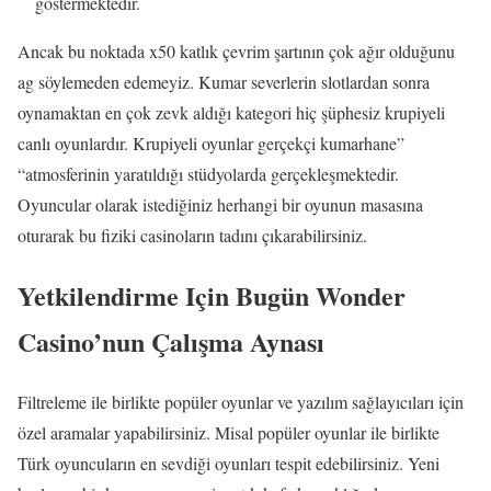
göstermektedir.
Ancak bu noktada x50 katlık çevrim şartının çok ağır olduğunu
ag söylemeden edemeyiz. Kumar severlerin slotlardan sonra
oynamaktan en çok zevk aldığı kategori hiç şüphesiz krupiyeli
canlı oyunlardır. Krupiyeli oyunlar gerçekçi kumarhane”
“atmosferinin yaratıldığı stüdyolarda gerçekleşmektedir.
Oyuncular olarak istediğiniz herhangi bir oyunun masasına
oturarak bu fiziki casinoların tadını çıkarabilirsiniz.
Yetkilendirme Için Bugün Wonder
Casino’nun Çalışma Aynası
Filtreleme ile birlikte popüler oyunlar ve yazılım sağlayıcıları için
özel aramalar yapabilirsiniz. Misal popüler oyunlar ile birlikte
Türk oyuncuların en sevdiği oyunları tespit edebilirsiniz. Yeni