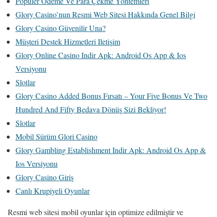
Popüler Ödeme Ve Para Çekme Yöntemleri
Glory Casino’nun Resmi Web Sitesi Hakkında Genel Bilgi
Glory Casino Güvenilir Una?
Müşteri Destek Hizmetleri Iletişim
Glory Online Casino Indir Apk: Android Os App & Ios
Versiyonu
Slotlar
Glory Casino Added Bonus Fırsatı – Your Five Bonus Ve Two
Hundred And Fifty Bedava Dönüş Sizi Bekliyor!
Slotlar
Mobil Sürüm Glori Casino
Glory Gambling Establishment Indir Apk: Android Os App &
Ios Versiyonu
Glory Casino Giriş
Canlı Krupiyeli Oyunlar
Resmi web sitesi mobil oyunlar için optimize edilmiştir ve