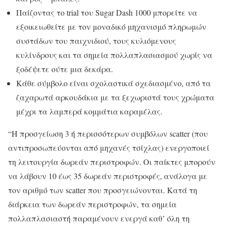
Παίζοντας το trial του Sugar Dash 1000 μπορείτε να
εξοικειωθείτε με τον μοναδικό μηχανισμό πληρωμών
συστάδων του παιχνιδιού, τους κυλιόμενους
κυλίνδρους και τα σημεία πολλαπλασιασμού χωρίς να
ξοδέψετε ούτε μια δεκάρα.
Κάθε σύμβολο είναι σχολαστικά σχεδιασμένο, από τα
ζαχαρωτά αρκουδάκια με τα ξεχωριστά τους χρώματα
μέχρι τα λαμπερά κομμάτια καραμέλας.
“Η προσγείωση 3 ή περισσότερων συμβόλων scatter (που
αντιπροσωπεύονται από μηχανές τσίχλας) ενεργοποιεί
τη λειτουργία δωρεάν περιστροφών. Οι παίκτες μπορούν
να λάβουν 10 έως 35 δωρεάν περιστροφές, ανάλογα με
τον αριθμό των scatter που προσγειώνονται. Κατά τη
διάρκεια των δωρεάν περιστροφών, τα σημεία
πολλαπλασιαστή παραμένουν ενεργά καθ’ όλη τη