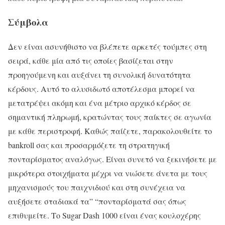
Σύμβολα
Δεν είναι ασυνήθιστο να βλέπετε αρκετές τούμπες στη
σειρά, κάθε μία από τις οποίες βασίζεται στην
προηγούμενη και αυξάνει τη συνολική δυνατότητα
κέρδους. Αυτό το αλυσιδωτό αποτέλεσμα μπορεί να
μετατρέψει ακόμη και ένα μέτριο αρχικό κέρδος σε
σημαντική πληρωμή, κρατώντας τους παίκτες σε αγωνία
με κάθε περιστροφή. Καθώς παίζετε, παρακολουθείτε το
bankroll σας και προσαρμόζετε τη στρατηγική
πονταρίσματος αναλόγως. Είναι συνετό να ξεκινήσετε με
μικρότερα στοιχήματα μέχρι να νιώσετε άνετα με τους
μηχανισμούς του παιχνιδιού και στη συνέχεια να
αυξήσετε σταδιακά τα” “πονταρίσματά σας όπως
επιθυμείτε. Το Sugar Dash 1000 είναι ένας κουλοχέρης