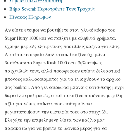
Σημεία Πολλαπλασιαστή
Βήμα Several: Περιστρέψτε Τους Τροχούς
Πίνακας Πληρωμών
Αν είστε έτοιμοι να βουτήξετε στον γλυκό κόσμο του
Sugar Hurry 1000 και να παίξετε με αληθινά χρήματα,
έχουμε μερικές εξαιρετικές προτάσεις καζίνο για εσάς.
Αυτά τα κορυφαία διαδικτυακά καζίνο όχι μόνο
διαθέτουν το Sugars Rush 1000 στις βιβλιοθήκες
παιχνιδιών τους, αλλά προσφέρουν επίσης δελεαστικά
μπόνους καλωσορίσματος για να ενισχύσουν το αρχικό
σας bankroll. Από γενναιόδωρα μπόνους κατάθεσης μέχρι
δωρεάν περιστροφές, αυτά τα καζίνο παρέχουν μεγάλη
αξία για νέους παίκτες που επιθυμούν να
μεγιστοποιήσουν την εμπειρία τους στο παιχνίδι.
Ελέγξτε την επιμελημένη λίστα των καζίνο μας
παρακάτω για να βρείτε το ιδανικό μέρος για να