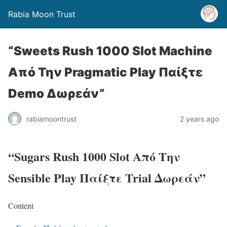
Rabia Moon Trust
“Sweets Rush 1000 Slot Machine
Από Την Pragmatic Play Παίξτε
Demo Δωρεάν”
rabiamoontrust
2 years ago
“Sugars Rush 1000 Slot Από Την
Sensible Play Παίξτε Trial Δωρεάν”
Content