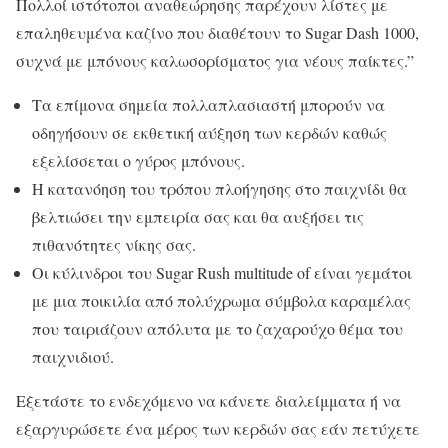
Πολλοί ιστότοποι αναθεώρησης παρέχουν λίστες με
επαληθευμένα καζίνο που διαθέτουν το Sugar Dash 1000,
συχνά με μπόνους καλωσορίσματος για νέους παίκτες.”
Τα επίμονα σημεία πολλαπλασιαστή μπορούν να
οδηγήσουν σε εκθετική αύξηση των κερδών καθώς
εξελίσσεται ο γύρος μπόνους.
Η κατανόηση του τρόπου πλοήγησης στο παιχνίδι θα
βελτιώσει την εμπειρία σας και θα αυξήσει τις
πιθανότητες νίκης σας.
Οι κύλινδροι του Sugar Rush multitude of είναι γεμάτοι
με μια ποικιλία από πολύχρωμα σύμβολα καραμέλας
που ταιριάζουν απόλυτα με το ζαχαρούχο θέμα του
παιχνιδιού.
Εξετάστε το ενδεχόμενο να κάνετε διαλείμματα ή να
εξαργυρώσετε ένα μέρος των κερδών σας εάν πετύχετε