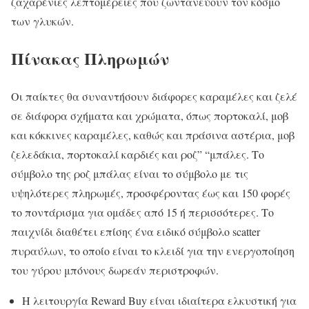
ζαχαρένιες λεπτομέρειες που ζωντανεύουν τον κόσμο
των γλυκών.
Πίνακας Πληρωμών
Οι παίκτες θα συναντήσουν διάφορες καραμέλες και ζελέ
σε διάφορα σχήματα και χρώματα, όπως πορτοκαλί, μοβ
και κόκκινες καραμέλες, καθώς και πράσινα αστέρια, μοβ
ζελεδάκια, πορτοκαλί καρδιές και ροζ” “μπάλες. Το
σύμβολο της ροζ μπάλας είναι το σύμβολο με τις
υψηλότερες πληρωμές, προσφέροντας έως και 150 φορές
το ποντάρισμα για ομάδες από 15 ή περισσότερες. Το
παιχνίδι διαθέτει επίσης ένα ειδικό σύμβολο scatter
πυραύλων, το οποίο είναι το κλειδί για την ενεργοποίηση
του γύρου μπόνους δωρεάν περιστροφών.
Η λειτουργία Reward Buy είναι ιδιαίτερα ελκυστική για