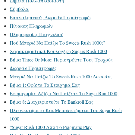
Σημεία Πολλαπλασιαστή
Σύμβολα
Επαναληπτικές Δωρεάν Περιστροφές
Πίνακας Πληρωμών
Πληροφορίες Παιχνιδιού
Πού Μπορώ Να Παίξω Το Sweets Rush 1000;”
Χαρακτηριστικά Κουλοχέρη Sugars Rush 1000
Βήμα Three Or More: Περιστρέψτε Τους Τροχούς
Δωρεάν Περιστροφές
Μπορώ Να Παίξω Το Sweets Rush 1000 Δωρεάν;
Βήμα 1: Ορίστε Το Στοίχημά Σας
Ετυμηγορία: Αξίζει Να Παίξετε Το Sugar Run 1000;
Βήμα 8: Διαχειριστείτε Το Bankroll Σας
Πλεονεκτήματα Και Μειονεκτήματα Του Sugar Rush
1000
“Sugar Rush 1000 Από Το Pragmatic Play