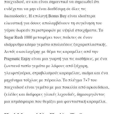
παιχνιδιού, αν και είναι σημαντικό να σημειωθεί ότι
ενδέχεται να μην είναι διαθέσιμη σε όλες τις
δικαιοδοσίες. Η επιλογή Bonus Buy είναι ιδιαίτερα
ελκυστική για όσους απολαμβάνουν τη συγκίνηση του
γύρου δωρεάν περιστροφών με υψηλά στοιχήματα. Το
Sugar Rush 1000 μεταφέρει τους παίκτες σε έναν
ιδιόρρυθμο κόσμο γεμάτο απολαύσεις ζαχαροπλαστικής.
Αυτός ο κουλοχέρης με θέμα τις καραμέλες από την
Pragmatic Enjoy είναι μια γιορτή για τις αισθήσεις, με ένα
ζωντανό τοπίο γεμάτο με λόφους από ζάχαρη,
γλειφιτζούρια, στροβιλισμούς καραμέλας, ακόμα και ένα
μηχάνημα τσίχλας με πύραυλο. Το πλέγμα 7×7 του
παιχνιδιού είναι γεμάτο με μια ποικιλία από αρκουδάκια,
ζελέδες και διάφορες γλυκές λιχουδιές, δημιουργώντας
μια ατμόσφαιρα που θυμίζει μια φανταστική καραμέλα.