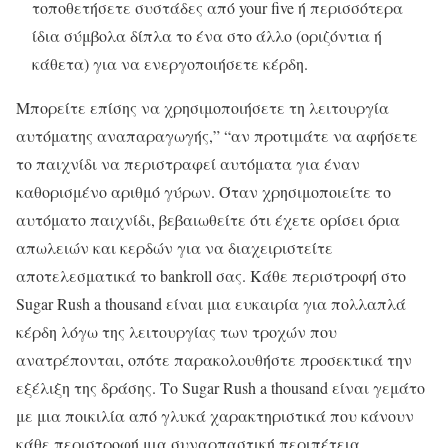
τοποθετήσετε συστάδες από your five ή περισσότερα
ίδια σύμβολα δίπλα το ένα στο άλλο (οριζόντια ή
κάθετα) για να ενεργοποιήσετε κέρδη.
Μπορείτε επίσης να χρησιμοποιήσετε τη λειτουργία
αυτόματης αναπαραγωγής,” “αν προτιμάτε να αφήσετε
το παιχνίδι να περιστραφεί αυτόματα για έναν
καθορισμένο αριθμό γύρων. Όταν χρησιμοποιείτε το
αυτόματο παιχνίδι, βεβαιωθείτε ότι έχετε ορίσει όρια
απωλειών και κερδών για να διαχειριστείτε
αποτελεσματικά το bankroll σας. Κάθε περιστροφή στο
Sugar Rush a thousand είναι μια ευκαιρία για πολλαπλά
κέρδη λόγω της λειτουργίας των τροχών που
ανατρέπονται, οπότε παρακολουθήστε προσεκτικά την
εξέλιξη της δράσης. Το Sugar Rush a thousand είναι γεμάτο
με μια ποικιλία από γλυκά χαρακτηριστικά που κάνουν
κάθε περιστροφή μια συναρπαστική περιπέτεια.