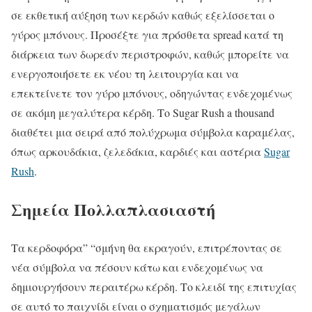
σε εκθετική αύξηση των κερδών καθώς εξελίσσεται ο
γύρος μπόνους. Προσέξτε για πρόσθετα spread κατά τη
διάρκεια των δωρεάν περιστροφών, καθώς μπορείτε να
ενεργοποιήσετε εκ νέου τη λειτουργία και να
επεκτείνετε τον γύρο μπόνους, οδηγώντας ενδεχομένως
σε ακόμη μεγαλύτερα κέρδη. Το Sugar Rush a thousand
διαθέτει μια σειρά από πολύχρωμα σύμβολα καραμέλας,
όπως αρκουδάκια, ζελεδάκια, καρδιές και αστέρια
Sugar
Rush
.
Σημεία Πολλαπλασιαστή
Τα κερδοφόρα” “σμήνη θα εκραγούν, επιτρέποντας σε
νέα σύμβολα να πέσουν κάτω και ενδεχομένως να
δημιουργήσουν περαιτέρω κέρδη. Το κλειδί της επιτυχίας
σε αυτό το παιχνίδι είναι ο σχηματισμός μεγάλων