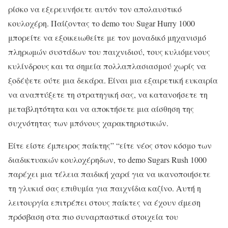
ρίσκο να εξερευνήσετε αυτόν τον απολαυστικό
κουλοχέρη. Παίζοντας το demo του Sugar Hurry 1000
μπορείτε να εξοικειωθείτε με τον μοναδικό μηχανισμό
πληρωμών συστάδων του παιχνιδιού, τους κυλιόμενους
κυλίνδρους και τα σημεία πολλαπλασιασμού χωρίς να
ξοδέψετε ούτε μια δεκάρα. Είναι μια εξαιρετική ευκαιρία
να αναπτύξετε τη στρατηγική σας, να κατανοήσετε τη
μεταβλητότητα και να αποκτήσετε μια αίσθηση της
συχνότητας των μπόνους χαρακτηριστικών.
Είτε είστε έμπειρος παίκτης” “είτε νέος στον κόσμο των
διαδικτυακών κουλοχέρηδων, το demo Sugars Rush 1000
παρέχει μια τέλεια παιδική χαρά για να ικανοποιήσετε
τη γλυκιά σας επιθυμία για παιχνίδια καζίνο. Αυτή η
λειτουργία επιτρέπει στους παίκτες να έχουν άμεση
πρόσβαση στα πιο συναρπαστικά στοιχεία του